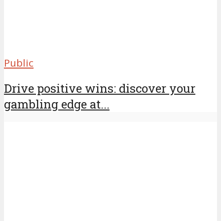
Public
Drive positive wins: discover your
gambling edge at...