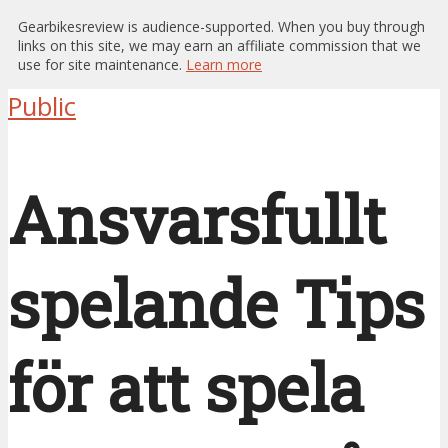
Gearbikesreview is audience-supported. When you buy through
links on this site, we may earn an affiliate commission that we
use for site maintenance.
Learn more
Public
Ansvarsfullt
spelande Tips
för att spela