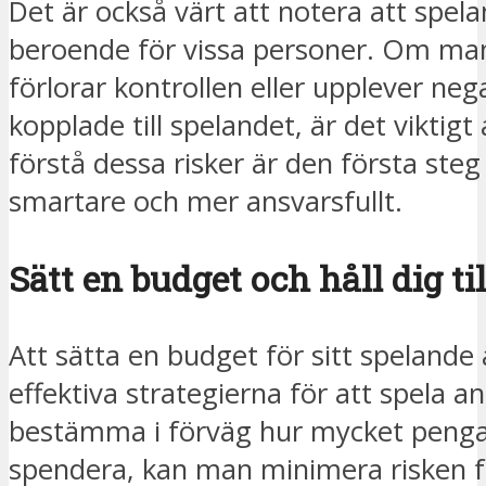
Det är också värt att notera att spelan
beroende för vissa personer. Om ma
förlorar kontrollen eller upplever neg
kopplade till spelandet, är det viktigt 
förstå dessa risker är den första steg
smartare och mer ansvarsfullt.
Sätt en budget och håll dig ti
Att sätta en budget för sitt spelande
effektiva strategierna för att spela a
bestämma i förväg hur mycket penga
spendera, kan man minimera risken fö