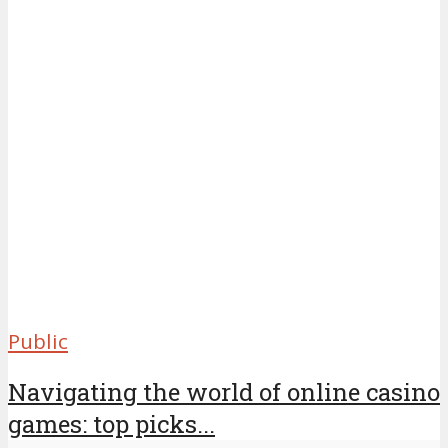
Public
Navigating the world of online casino
games: top picks...