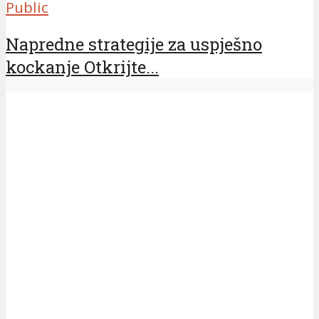
Public
Napredne strategije za uspješno
kockanje Otkrijte...