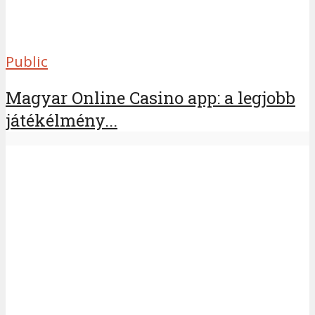
Public
Magyar Online Casino app: a legjobb
játékélmény...