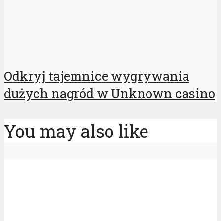
Odkryj tajemnice wygrywania
dużych nagród w Unknown casino
You may also like