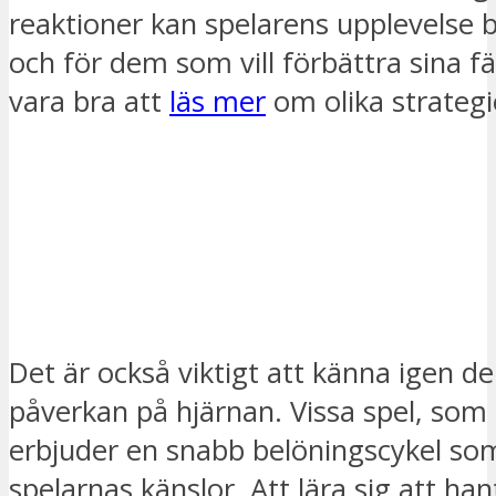
reaktioner kan spelarens upplevelse b
och för dem som vill förbättra sina f
vara bra att
läs mer
om olika strategi
Det är också viktigt att känna igen de
påverkan på hjärnan. Vissa spel, som
erbjuder en snabb belöningscykel som
spelarnas känslor. Att lära sig att ha