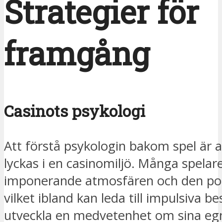
Strategier för
framgång
Casinots psykologi
Att förstå psykologin bakom spel är 
lyckas i en casinomiljö. Många spelare
imponerande atmosfären och den pote
vilket ibland kan leda till impulsiva b
utveckla en medvetenhet om sina eg