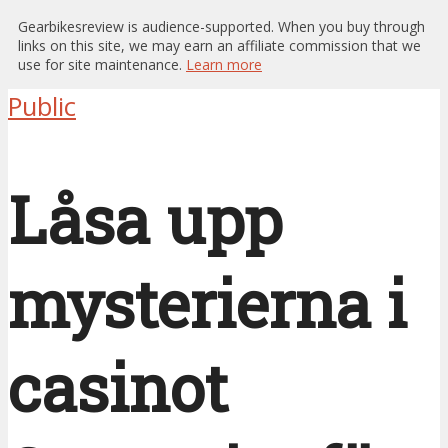
Gearbikesreview is audience-supported. When you buy through
links on this site, we may earn an affiliate commission that we
use for site maintenance.
Learn more
Public
Låsa upp
mysterierna i
casinot