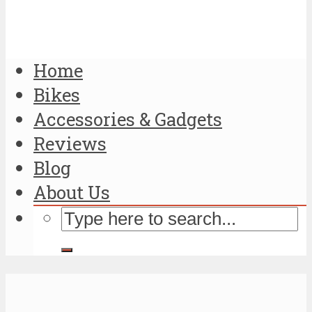
Home
Bikes
Accessories & Gadgets
Reviews
Blog
About Us