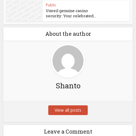
Public
Unveil genuine casino
security: Your celebrated...
About the author
Shanto
View all posts
Leave a Comment