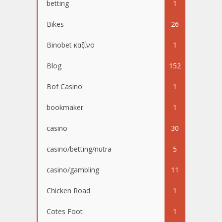
betting
1
Bikes
26
Binobet καζίνο
1
Blog
152
Bof Casino
1
bookmaker
1
casino
30
casino/betting/nutra
5
casino/gambling
11
Chicken Road
1
Cotes Foot
1