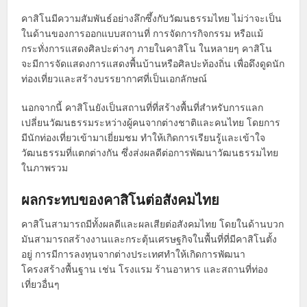
คาสิโนมีความสัมพันธ์อย่างลึกซึ้งกับวัฒนธรรมไทย ไม่ว่าจะเป็น
ในด้านของการออกแบบสถานที่ การจัดการกิจกรรม หรือแม้
กระทั่งการแสดงศิลปะต่างๆ ภายในคาสิโน ในหลายๆ คาสิโน
จะมีการจัดแสดงการแสดงพื้นบ้านหรือศิลปะท้องถิ่น เพื่อดึงดูดนัก
ท่องเที่ยวและสร้างบรรยากาศที่เป็นเอกลักษณ์
นอกจากนี้ คาสิโนยังเป็นสถานที่ที่สร้างพื้นที่สำหรับการแลก
เปลี่ยนวัฒนธรรมระหว่างผู้คนจากต่างชาติและคนไทย โดยการ
มีนักท่องเที่ยวเข้ามาเยี่ยมชม ทำให้เกิดการเรียนรู้และเข้าใจ
วัฒนธรรมที่แตกต่างกัน ซึ่งส่งผลดีต่อการพัฒนาวัฒนธรรมไทย
ในภาพรวม
ผลกระทบของคาสิโนต่อสังคมไทย
คาสิโนสามารถมีทั้งผลดีและผลเสียต่อสังคมไทย โดยในด้านบวก
มันสามารถสร้างงานและกระตุ้นเศรษฐกิจในพื้นที่ที่มีคาสิโนตั้ง
อยู่ การมีการลงทุนจากต่างประเทศทำให้เกิดการพัฒนา
โครงสร้างพื้นฐาน เช่น โรงแรม ร้านอาหาร และสถานที่ท่อง
เที่ยวอื่นๆ