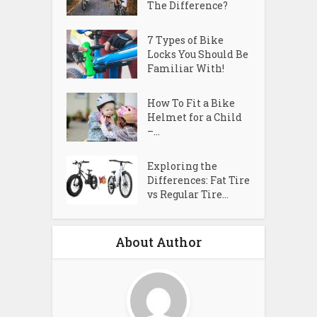
The Difference?
7 Types of Bike
Locks You Should Be
Familiar With!
How To Fit a Bike
Helmet for a Child
–...
Exploring the
Differences: Fat Tire
vs Regular Tire...
About Author