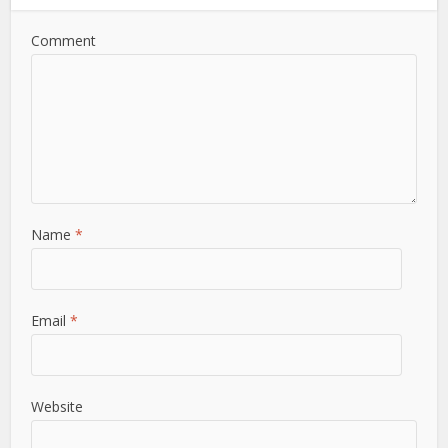
Comment
Name
*
Email
*
Website