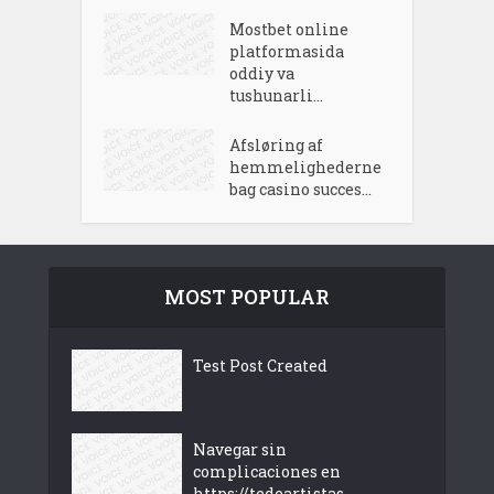
Mostbet online
platformasida
oddiy va
tushunarli...
Afsløring af
hemmelighederne
bag casino succes...
MOST POPULAR
Test Post Created
Navegar sin
complicaciones en
https://tedeartistas...