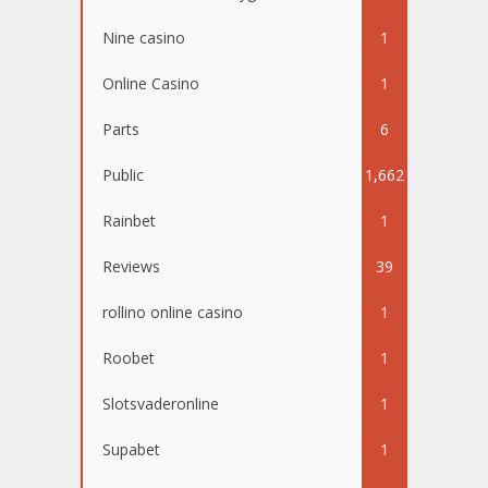
Nine casino
1
Online Casino
1
Parts
6
Public
1,662
Rainbet
1
Reviews
39
rollino online casino
1
Roobet
1
Slotsvaderonline
1
Supabet
1