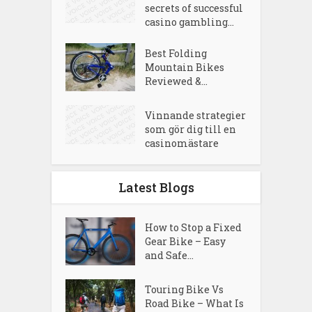
secrets of successful
casino gambling...
Best Folding
Mountain Bikes
Reviewed &...
Vinnande strategier
som gör dig till en
casinomästare
Latest Blogs
How to Stop a Fixed
Gear Bike – Easy
and Safe...
Touring Bike Vs
Road Bike – What Is