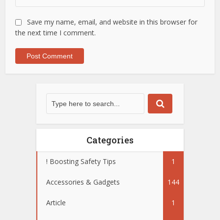
Save my name, email, and website in this browser for
the next time I comment.
Categories
! Boosting Safety Tips
1
Accessories & Gadgets
144
Article
1