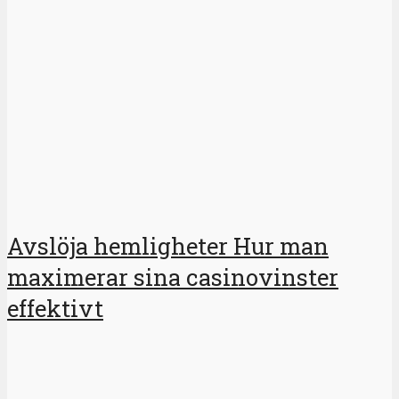
Avslöja hemligheter Hur man
maximerar sina casinovinster
effektivt