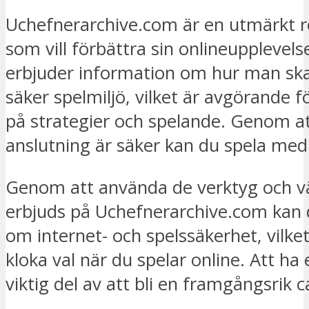
Uchefnerarchive.com är en utmärkt re
som vill förbättra sin onlineupplevel
erbjuder information om hur man ska
säker spelmiljö, vilket är avgörande 
på strategier och spelande. Genom att
anslutning är säker kan du spela med
Genom att använda de verktyg och v
erbjuds på Uchefnerarchive.com kan
om internet- och spelssäkerhet, vilket
kloka val när du spelar online. Att ha
viktig del av att bli en framgångsrik 