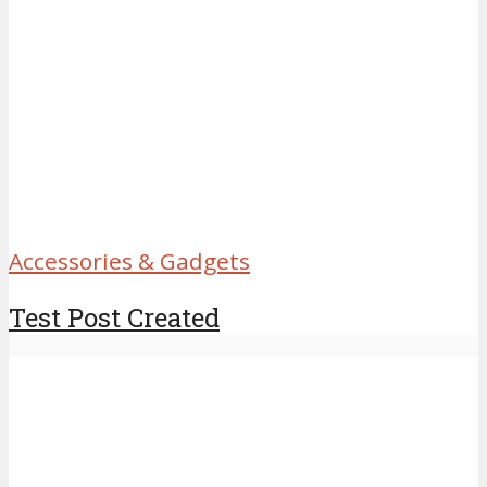
Accessories & Gadgets
Test Post Created