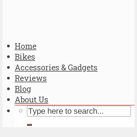
Home
Bikes
Accessories & Gadgets
Reviews
Blog
About Us