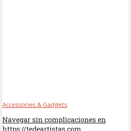
Accessories & Gadgets
Navegar sin complicaciones en
https://tedeartistas.com...