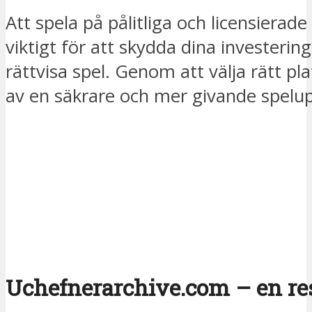
Att spela på pålitliga och licensierad
viktigt för att skydda dina investerin
rättvisa spel. Genom att välja rätt pl
av en säkrare och mer givande spelup
Uchefnerarchive.com – en res