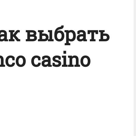
как выбрать
co casino