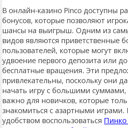
В онлайн-казино Pinco доступны р
бонусов, которые позволяют игрок
шансы на выигрыш. Одним из сам
видов являются приветственные б
пользователей, которые могут вкл
удвоение первого депозита или д
бесплатные вращения. Эти предл
привлекательны, поскольку они д
начать игру с большими суммами,
важно для новичков, которые тол
знакомиться с азартными играми. 
удобством воспользоваться
Пинко