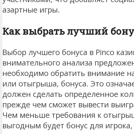
азартные игры.
Как выбрать лучший бону
Выбор лучшего бонуса в Pinco кази
внимательного анализа предложен
необходимо обратить внимание на
или отыгрыша, бонуса. Это означае
должен сделать определенное коли
прежде чем сможет вывести выигр
Чем меньше требования к отыгрыш
выгодным будет бонус для игрока, 