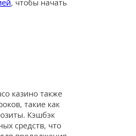
ией
, чтобы начать
nco казино также
оков, такие как
позиты. Кэшбэк
ных средств, что