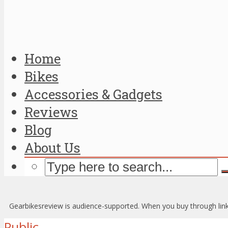
Home
Bikes
Accessories & Gadgets
Reviews
Blog
About Us
Gearbikesreview is audience-supported. When you buy through link
Public