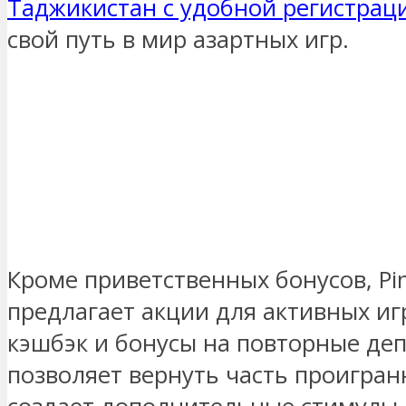
Таджикистан с удобной регистрац
свой путь в мир азартных игр.
Кроме приветственных бонусов, Pi
предлагает акции для активных игр
кэшбэк и бонусы на повторные де
позволяет вернуть часть проигран