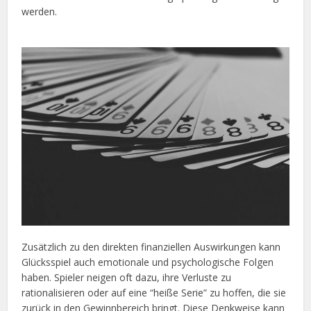
werden.
Zusätzlich zu den direkten finanziellen Auswirkungen kann
Glücksspiel auch emotionale und psychologische Folgen
haben. Spieler neigen oft dazu, ihre Verluste zu
rationalisieren oder auf eine “heiße Serie” zu hoffen, die sie
zurück in den Gewinnbereich bringt. Diese Denkweise kann