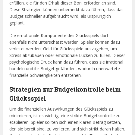
erfüllen, die für den Erhalt dieser Boni erforderlich sind.
Diese Strategien können unbemerkt dazu führen, dass das
Budget schneller aufgebraucht wird, als ursprünglich
geplant.
Die emotionale Komponente des Glücksspiels darf
ebenfalls nicht unterschätzt werden. Spieler können dazu
verleitet werden, Geld für Glücksspiele auszugeben, um
Stress abzubauen oder emotionale Lücken zu füllen. Dieser
psychologische Druck kann dazu führen, dass sie irrational
handeln und ihr Budget gefährden, wodurch unerwartete
finanzielle Schwierigkeiten entstehen.
Strategien zur Budgetkontrolle beim
Glücksspiel
Um die finanziellen Auswirkungen des Glücksspiels zu
minimieren, ist es wichtig, eine strikte Budgetkontrolle zu
etablieren. Spieler sollten sich einen klaren Betrag setzen,
den sie bereit sind, zu verlieren, und sich strikt daran halten.