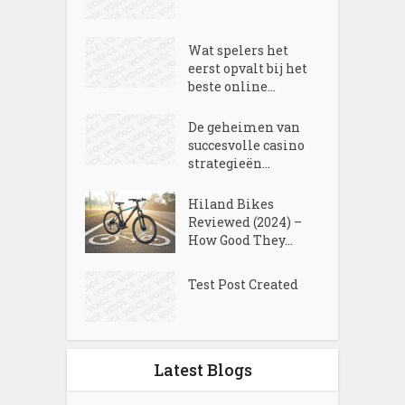
Wat spelers het
eerst opvalt bij het
beste online...
De geheimen van
succesvolle casino
strategieën...
Hiland Bikes
Reviewed (2024) –
How Good They...
Test Post Created
Latest Blogs