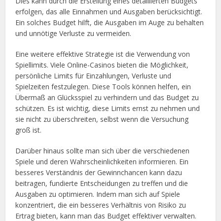
Dies kann durch die Erstellung eines detaillierten Budgets
erfolgen, das alle Einnahmen und Ausgaben berücksichtigt.
Ein solches Budget hilft, die Ausgaben im Auge zu behalten
und unnötige Verluste zu vermeiden.
Eine weitere effektive Strategie ist die Verwendung von
Spiellimits. Viele Online-Casinos bieten die Möglichkeit,
persönliche Limits für Einzahlungen, Verluste und
Spielzeiten festzulegen. Diese Tools können helfen, ein
Übermaß an Glücksspiel zu verhindern und das Budget zu
schützen. Es ist wichtig, diese Limits ernst zu nehmen und
sie nicht zu überschreiten, selbst wenn die Versuchung
groß ist.
Darüber hinaus sollte man sich über die verschiedenen
Spiele und deren Wahrscheinlichkeiten informieren. Ein
besseres Verständnis der Gewinnchancen kann dazu
beitragen, fundierte Entscheidungen zu treffen und die
Ausgaben zu optimieren. Indem man sich auf Spiele
konzentriert, die ein besseres Verhältnis von Risiko zu
Ertrag bieten, kann man das Budget effektiver verwalten.