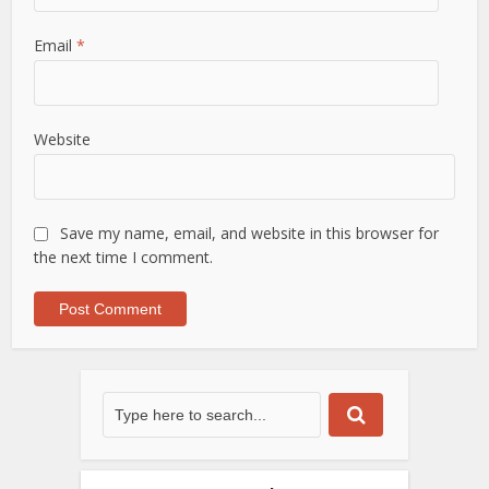
Email
*
Website
Save my name, email, and website in this browser for
the next time I comment.