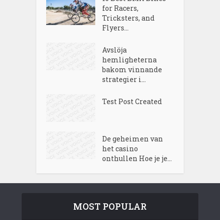
for Racers,
Tricksters, and
Flyers...
Avslöja
hemligheterna
bakom vinnande
strategier i...
Test Post Created
De geheimen van
het casino
onthullen Hoe je je...
MOST POPULAR