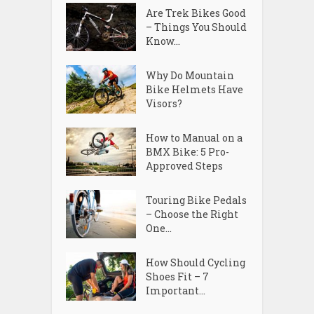
Are Trek Bikes Good
– Things You Should
Know...
Why Do Mountain
Bike Helmets Have
Visors?
How to Manual on a
BMX Bike: 5 Pro-
Approved Steps
Touring Bike Pedals
– Choose the Right
One...
How Should Cycling
Shoes Fit – 7
Important...