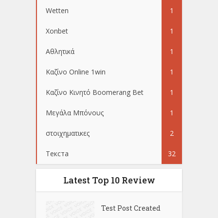
Wetten
1
Xonbet
1
Αθλητικά
1
Καζίνο Online 1win
1
Καζίνο Κινητό Boomerang Bet
1
Μεγάλα Μπόνους
1
στοιχηματικες
2
Текста
32
Latest Top 10 Review
Test Post Created