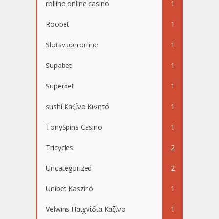
rollino online casino
1
Roobet
1
Slotsvaderonline
1
Supabet
1
Superbet
1
sushi Καζίνο Κινητό
1
TonySpins Casino
1
Tricycles
2
Uncategorized
2
Unibet Kaszinó
1
Velwins Παιχνίδια Καζίνο
1