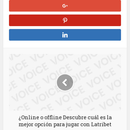
¿Online o offline Descubre cuál es la
mejor opción para jugar con Latribet