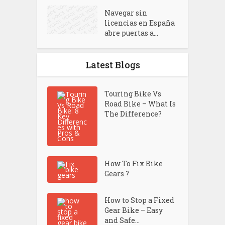
Navegar sin
licencias en España
abre puertas a...
Latest Blogs
Touring Bike Vs
Road Bike – What Is
The Difference?
How To Fix Bike
Gears ?
How to Stop a Fixed
Gear Bike – Easy
and Safe...