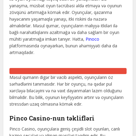
yanaşma, müsbət oyun təcrübəsi əldə etməyə və oyunun
zövqünü artırmağa kömək edir. Oyunçular, qazanma
həyəcanını yaşamaqla yanaşı, itki riskini də nəzərə
almalıdırlar. Məsul qumar, oyunçuların maliyyə itkiləri ilə
bağlı narahatlıqlarını azaltmağa və daha sağlam bir oyun
mühiti yaratmağa imkan tanıyır. Hətta,
Pinoco
platformasında oynayarkən, bunun əhəmiyyəti daha da
artmaqdadır.
Məsul qumarın digər bir vacib aspekti, oyunçuların öz
sərhədlərini tanımasıdır. Hər bir oyunçu, nə qədər pul
xərcləyə biləcəyini və nə vaxt dayanmaları lazım olduğunu
bilməlidir. Bu bilik, oyunun keyfiyyətini artırır və oyunçuların
stressdən uzaq olmasına kömək edir.
Pinco Casino-nun təklifləri
Pinco Casino, oyunçulara geniş çeşidli slot oyunları, canlı
kazino seçələri və idman mərcləri təqdim edir. Bu,