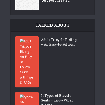
Test Post Created
TALKED ABOUT
Adult Tricycle Riding
– An Easy-to-Follow...
11 Types of Bicycle
Seats – Know What
Works...