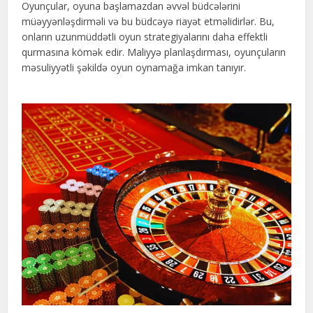
Oyunçular, oyuna başlamazdan əvvəl büdcələrini
müəyyənləşdirməli və bu büdcəyə riayət etməlidirlər. Bu,
onların uzunmüddətli oyun strategiyalarını daha effektli
qurmasına kömək edir. Maliyyə planlaşdırması, oyunçuların
məsuliyyətli şəkildə oyun oynamağa imkan tanıyır.