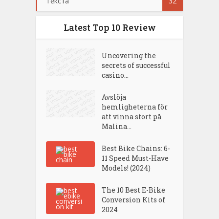
Текста
32
Latest Top 10 Review
Uncovering the
secrets of successful
casino...
Avslöja
hemligheterna för
att vinna stort på
Malina...
Best Bike Chains: 6-
11 Speed Must-Have
Models! (2024)
The 10 Best E-Bike
Conversion Kits of
2024