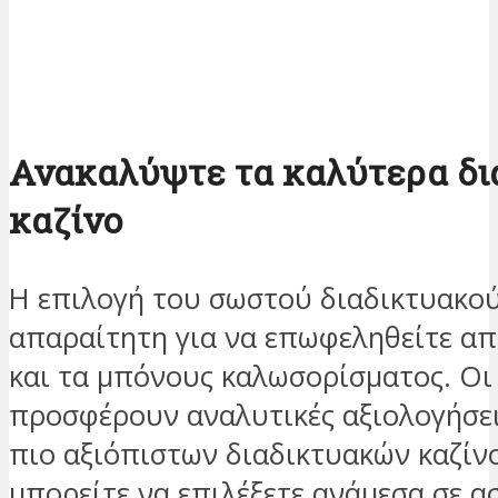
Ανακαλύψτε τα καλύτερα δι
καζίνο
Η επιλογή του σωστού διαδικτυακού 
απαραίτητη για να επωφεληθείτε από
και τα μπόνους καλωσορίσματος. Οι
προσφέρουν αναλυτικές αξιολογήσει
πιο αξιόπιστων διαδικτυακών καζίνο
μπορείτε να επιλέξετε ανάμεσα σε α