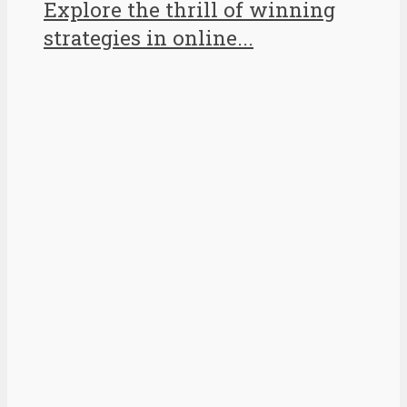
Explore the thrill of winning
strategies in online...