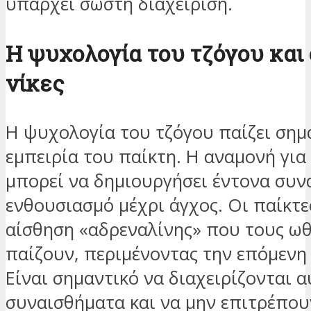
υπάρχει σωστή διαχείριση.
Η ψυχολογία του τζόγου και 
νίκες
Η ψυχολογία του τζόγου παίζει σημ
εμπειρία του παίκτη. Η αναμονή για
μπορεί να δημιουργήσει έντονα συν
ενθουσιασμό μέχρι άγχος. Οι παίκτ
αίσθηση «αδρεναλίνης» που τους ωθ
παίζουν, περιμένοντας την επόμενη 
Είναι σημαντικό να διαχειρίζονται α
συναισθήματα και να μην επιτρέπου