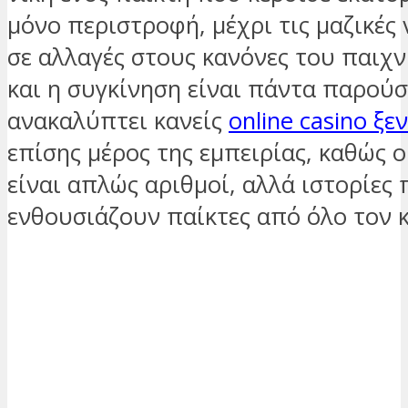
μόνο περιστροφή, μέχρι τις μαζικές
σε αλλαγές στους κανόνες του παιχν
και η συγκίνηση είναι πάντα παρούσ
ανακαλύπτει κανείς
online casino ξε
επίσης μέρος της εμπειρίας, καθώς ο
είναι απλώς αριθμοί, αλλά ιστορίες
ενθουσιάζουν παίκτες από όλο τον 