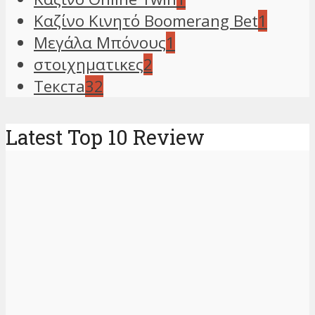
Καζίνο Κινητό Boomerang Bet
1
Μεγάλα Μπόνους
1
στοιχηματικες
2
Текста
32
Latest Top 10 Review