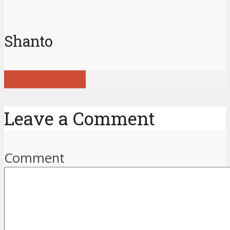
Shanto
View all posts
Leave a Comment
Comment