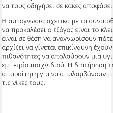
να τους οδηγήσει σε κακές αποφάσει
Η αυτογνωσία σχετικά με τα συναισ
να προκαλέσει ο τζόγος είναι το κλε
είναι σε θέση να αναγνωρίσουν πότ
αρχίζει να γίνεται επικίνδυνη έχου
πιθανότητες να απολαύσουν μια υγι
εμπειρία παιχνιδιού. Η διατήρηση τ
απαραίτητη για να απολαμβάνουν πρ
τις νίκες τους.