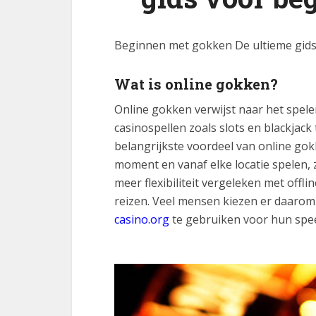
Beginnen met gokken De ultieme gids
Wat is online gokken?
Online gokken verwijst naar het spele
casinospellen zoals slots en blackja
belangrijkste voordeel van online gok
moment en vanaf elke locatie spelen, 
meer flexibiliteit vergeleken met offl
reizen. Veel mensen kiezen er daaro
casino.org
te gebruiken voor hun spee