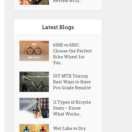
Review with...
Latest Blogs
650B vs 650C:
Choose the Perfect
Bike Wheel for
You...
DIY MTB Tuning:
Best Ways to Have
Pro-Grade Results!
11 Types of Bicycle
Seats – Know
What Works...
Wet Lube vs Dry