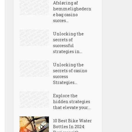
Afsløring af
hemmelighedern
e bag casino
succes...
Unlocking the
secrets of
successful
strategies in...
Unlocking the
secrets of casino
success
Strategies...
Explore the
hidden strategies
that elevate your...
10 Best Bike Water
Bottles In 2024: