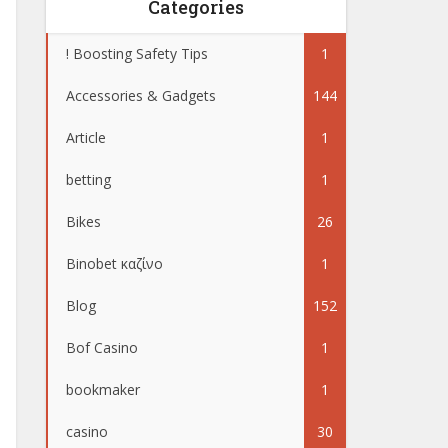
Categories
! Boosting Safety Tips
1
Accessories & Gadgets
144
Article
1
betting
1
Bikes
26
Binobet καζίνο
1
Blog
152
Bof Casino
1
bookmaker
1
casino
30