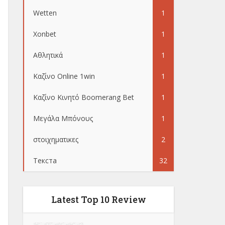
Wetten
1
Xonbet
1
Αθλητικά
1
Καζίνο Online 1win
1
Καζίνο Κινητό Boomerang Bet
1
Μεγάλα Μπόνους
1
στοιχηματικες
2
Текста
32
Latest Top 10 Review