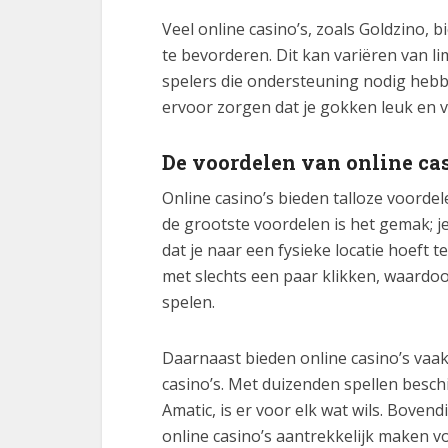
Veel online casino’s, zoals Goldzino
te bevorderen. Dit kan variëren van li
spelers die ondersteuning nodig hebb
ervoor zorgen dat je gokken leuk en v
De voordelen van online cas
Online casino’s bieden talloze voordel
de grootste voordelen is het gemak; j
dat je naar een fysieke locatie hoeft 
met slechts een paar klikken, waardoo
spelen.
Daarnaast bieden online casino’s vaak
casino’s. Met duizenden spellen besc
Amatic, is er voor elk wat wils. Boven
online casino’s aantrekkelijk maken 