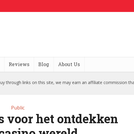
Reviews
Blog
About Us
y through links on this site, we may earn an affiliate commission th
Public
s voor het ontdekken
casino wereld