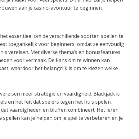
trouwen aan je casino-avontuur te beginnen.
het essentieel om de verschillende soorten spellen te
eest toegankelijk voor beginners, omdat ze eenvoudig
nnis vereisen. Met diverse thema’s en bonusfeatures
heden voor vermaak. De kans om te winnen kan
kast, waardoor het belangrijk is om te kiezen welke
vereisen meer strategie en vaardigheid. Blackjack is
s en het feit dat spelers tegen het huis spelen.
l dat vaardigheden en bluffen combineert. Het leren
 spellen kan je helpen om je spel te verbeteren en je