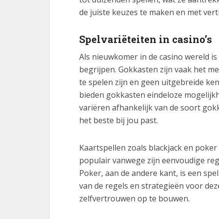
de juiste keuzes te maken en met ver
Spelvariëteiten in casino’s
Als nieuwkomer in de casino wereld is 
begrijpen. Gokkasten zijn vaak het m
te spelen zijn en geen uitgebreide ke
bieden gokkasten eindeloze mogelijk
variëren afhankelijk van de soort gok
het beste bij jou past.
Kaartspellen zoals blackjack en poker 
populair vanwege zijn eenvoudige regel
Poker, aan de andere kant, is een spe
van de regels en strategieën voor deze
zelfvertrouwen op te bouwen.