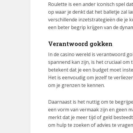
Roulette is een ander iconisch spel dat 
op waar je denkt dat het balletje zal l
verschillende inzetstrategieën die je
een beter begrip krijgen van de dynami
Verantwoord gokken
In de casino wereld is verantwoord g
spannend kan zijn, is het cruciaal om t
betekent dat je een budget moet inst
Het is eenvoudig om jezelf te verlieze
om je grenzen te kennen.
Daarnaast is het nuttig om te begri
een vorm van vermaak zijn en geen man
merkt dat je meer tijd of geld besteed
om hulp te zoeken of advies te vragen