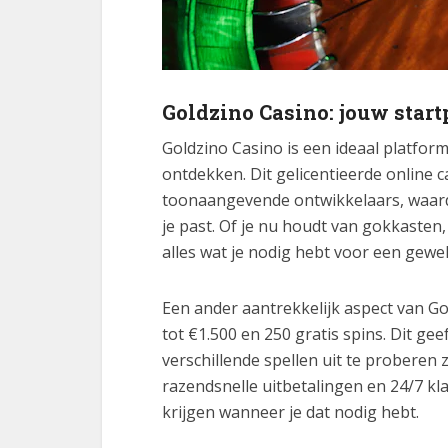
Goldzino Casino: jouw start
Goldzino Casino is een ideaal platform
ontdekken. Dit gelicentieerde online c
toonaangevende ontwikkelaars, waardo
je past. Of je nu houdt van gokkasten, 
alles wat je nodig hebt voor een gewe
Een ander aantrekkelijk aspect van G
tot €1.500 en 250 gratis spins. Dit g
verschillende spellen uit te proberen 
razendsnelle uitbetalingen en 24/7 kla
krijgen wanneer je dat nodig hebt.