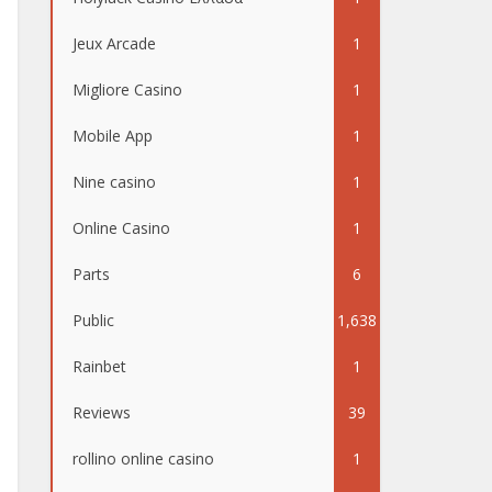
Jeux Arcade
1
Migliore Casino
1
Mobile App
1
Nine casino
1
Online Casino
1
Parts
6
Public
1,638
Rainbet
1
Reviews
39
rollino online casino
1