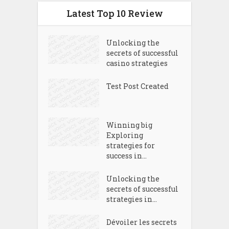
Latest Top 10 Review
Unlocking the
secrets of successful
casino strategies
Test Post Created
Winning big
Exploring
strategies for
success in...
Unlocking the
secrets of successful
strategies in...
Dévoiler les secrets