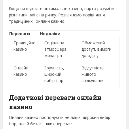
Якщо ви шукаєте оптимальне казино, варто розуміти
різні типи, які є на ринку. Розглянемо порівняння
традиційних і онлайн казино.
Переваги
Недоліки
Традиційне
Соціальна
Обмежений
казино
атмосфера,
доступ, вимоги
жива гра
до одягу
Онлайн
Зручність,
Відсутність
казино
широкий
живого
вибір ігор
спілкування
Додаткові переваги онлайн
казино
Онлайн казино пропонують не лише широкий вибір
ігор, але й безліч інших переваг: