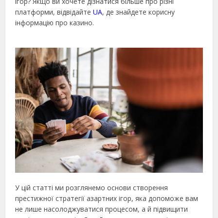
ігор? Якщо ви хочете дізнатися більше про різні
платформи, відвідайте
UA
, де знайдете корисну
інформацію про казино.
У цій статті ми розглянемо основи створення
престижної стратегії азартних ігор, яка допоможе вам
не лише насолоджуватися процесом, а й підвищити