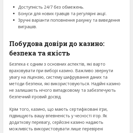
Доступність 24/7 без обмежень.
Бонуси для нових гравців та регулярні акції.
Зручні варіанти поповнення рахунку та виведення
виграшів.
Побудова довіри до казино:
безпека та якість
Безпека є одним з основних аспектів, які варто
враховувати при виборі казино. Важливо звернути
увагу на ліцензію, систему шифрування даних та
методи безпеки, які використовуються. Надійні казино
не залишають нічого випадковому та забезпечують
безпечний ігровий досвід.
Крім того, казино, що мають сертифіковані ігри,
підвищують вашу впевненість у чесності ігор. Як
додаткову перевагу, серйозні казино надають
можливість використовувати лише перевірені