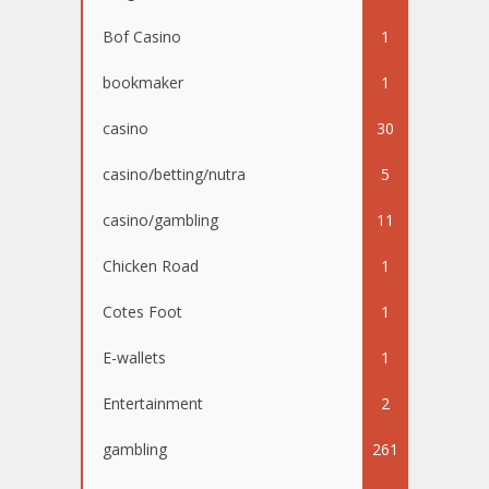
Bof Casino
1
bookmaker
1
casino
30
casino/betting/nutra
5
casino/gambling
11
Chicken Road
1
Cotes Foot
1
E-wallets
1
Entertainment
2
gambling
261