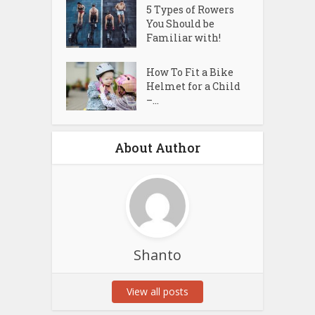
5 Types of Rowers
You Should be
Familiar with!
How To Fit a Bike
Helmet for a Child
–...
About Author
Shanto
View all posts