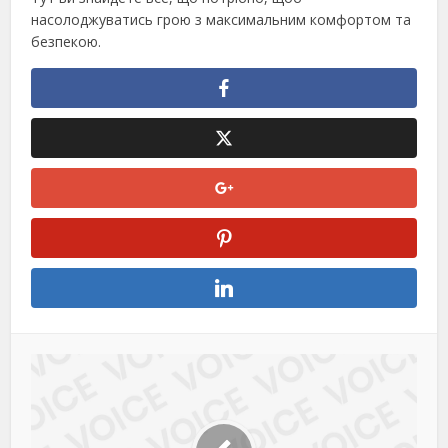
насолоджуватись грою з максимальним комфортом та
безпекою.