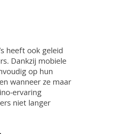
’s heeft ook geleid
rs. Dankzij mobiele
envoudig op hun
 en wanneer ze maar
ino-ervaring
rs niet langer