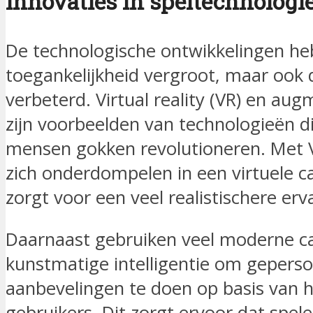
Innovaties in speltechnologi
De technologische ontwikkelingen heb
toegankelijkheid vergroot, maar ook d
verbeterd. Virtual reality (VR) en aug
zijn voorbeelden van technologieën 
mensen gokken revolutioneren. Met 
zich onderdompelen in een virtuele 
zorgt voor een veel realistischere erv
Daarnaast gebruiken veel moderne ca
kunstmatige intelligentie om geperso
aanbevelingen te doen op basis van 
gebruikers. Dit zorgt ervoor dat spele