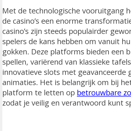
Met de technologische vooruitgang h
de casino’s een enorme transformati
casino’s zijn steeds populairder gew
spelers de kans hebben om vanuit hun
gokken. Deze platforms bieden een b
spellen, variërend van klassieke tafels
innovatieve slots met geavanceerde 
animaties. Het is belangrijk om bij he
platform te letten op
betrouwbare zo
zodat je veilig en verantwoord kunt s