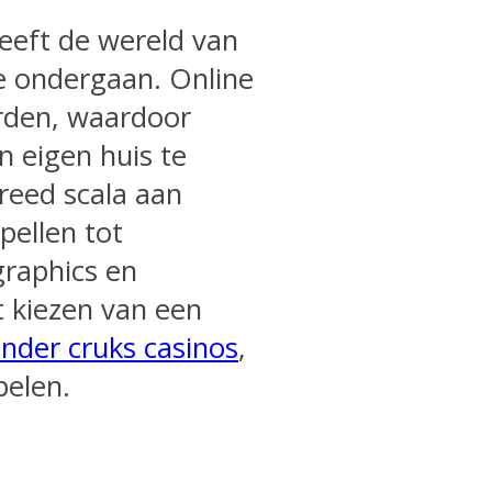
eeft de wereld van
e ondergaan. Online
orden, waardoor
 eigen huis te
reed scala aan
pellen tot
graphics en
t kiezen van een
nder cruks casinos
,
pelen.