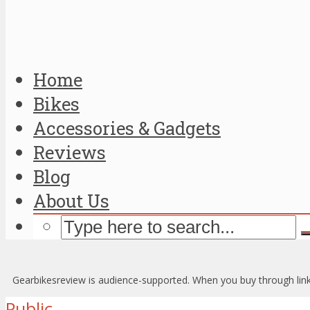
Home
Bikes
Accessories & Gadgets
Reviews
Blog
About Us
Gearbikesreview is audience-supported. When you buy through link
Public