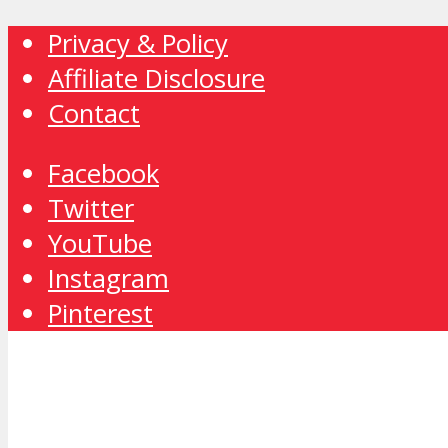
Privacy & Policy
Affiliate Disclosure
Contact
Facebook
Twitter
YouTube
Instagram
Pinterest