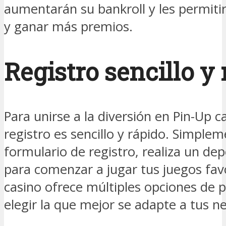
aumentarán su bankroll y les permit
y ganar más premios.
Registro sencillo y
Para unirse a la diversión en Pin-Up c
registro es sencillo y rápido. Simple
formulario de registro, realiza un depó
para comenzar a jugar tus juegos fav
casino ofrece múltiples opciones de
elegir la que mejor se adapte a tus n