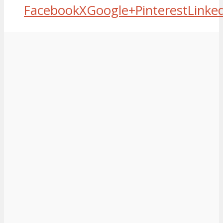
Facebook
X
Google+
Pinterest
Linke