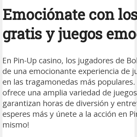
Emociónate con los
gratis y juegos em
En Pin-Up casino, los jugadores de Bo
de una emocionante experiencia de ju
en las tragamonedas más populares. 
ofrece una amplia variedad de juego
garantizan horas de diversión y entr
esperes más y únete a la acción en P
mismo!