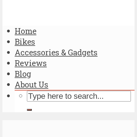
Home
Bikes
Accessories & Gadgets
Reviews
Blog
About Us