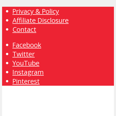
Privacy & Policy
Affiliate Disclosure
Contact
Facebook
Twitter
YouTube
Instagram
Pinterest