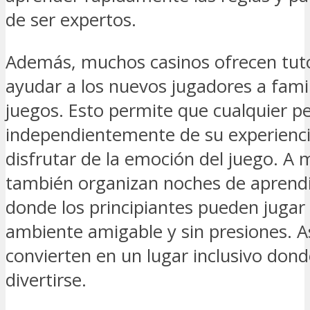
de ser expertos.
Además, muchos casinos ofrecen tutor
ayudar a los nuevos jugadores a famil
juegos. Esto permite que cualquier p
independientemente de su experienci
disfrutar de la emoción del juego. A 
también organizan noches de aprendi
donde los principiantes pueden jugar
ambiente amigable y sin presiones. As
convierten en un lugar inclusivo don
divertirse.