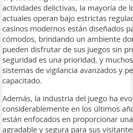
actividades delictivas, la mayoría de 
actuales operan bajo estrictas regulac
casinos modernos están diseñados pa
cómodos, brindando un ambiente dond
pueden disfrutar de sus juegos sin p
seguridad es una prioridad, y muchos
sistemas de vigilancia avanzados y p
capacitado.
Además, la industria del juego ha ev
considerablemente en los últimos año
están enfocados en proporcionar una
agradable y segura para sus visitante