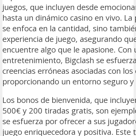
juegos, que incluyen desde emocion
hasta un dinámico casino en vivo. La
se enfoca en la cantidad, sino también
experiencia de juego, asegurando qu
encuentre algo que le apasione. Con 
entretenimiento, Bigclash se esfuerza
creencias erróneas asociadas con los 
proporcionando un entorno seguro y 
Los bonos de bienvenida, que incluy
500€ y 200 tiradas gratis, son ejemp
se esfuerza por ofrecer a sus jugado
juego enriquecedora y positiva. Este