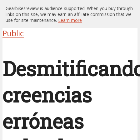
Gearbikesreview is audience-supported. When you buy through
links on this site, we may earn an affiliate commission that we
use for site maintenance.
Learn more
Public
Desmitificand
creencias
erróneas