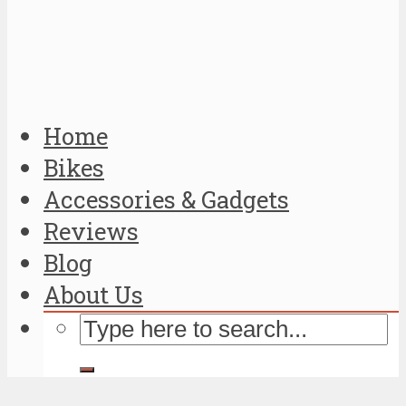
Home
Bikes
Accessories & Gadgets
Reviews
Blog
About Us