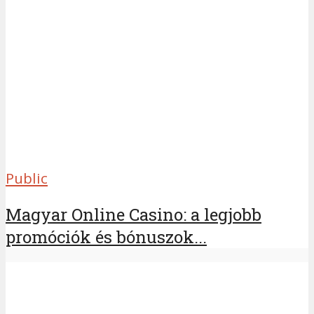
Public
Magyar Online Casino: a legjobb
promóciók és bónuszok...