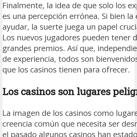
Finalmente, la idea de que solo los 
es una percepción errónea. Si bien la
ayudar, la suerte juega un papel cruc
Los nuevos jugadores pueden tener d
grandes premios. Así que, independie
de experiencia, todos son bienvenidos
que los casinos tienen para ofrecer.
Los casinos son lugares pelig
La imagen de los casinos como lugare
creencia común que necesita ser des
el pasado algunos casinos han estad