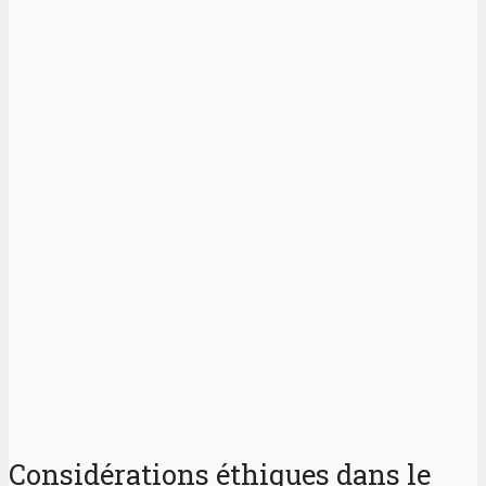
Considérations éthiques dans le