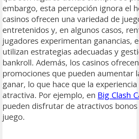
embargo, esta percepción ignora el h
casinos ofrecen una variedad de jue
entretenidos y, en algunos casos, re
jugadores experimentan ganancias, e
utilizan estrategias adecuadas y gest
bankroll. Además, los casinos ofrece
promociones que pueden aumentar la
ganar, lo que hace que la experienci
atractiva. Por ejemplo, en
Big Clash C
pueden disfrutar de atractivos bono
juego.