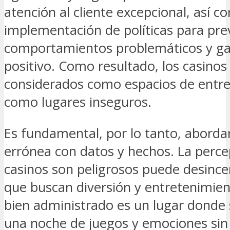
atención al cliente excepcional, así c
implementación de políticas para pre
comportamientos problemáticos y ga
positivo. Como resultado, los casino
considerados como espacios de entr
como lugares inseguros.
Es fundamental, por lo tanto, abordar
errónea con datos y hechos. La perce
casinos son peligrosos puede desince
que buscan diversión y entretenimient
bien administrado es un lugar donde 
una noche de juegos y emociones sin