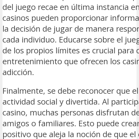
del juego recae en última instancia en
casinos pueden proporcionar informac
la decisión de jugar de manera resp
cada individuo. Educarse sobre el jue
de los propios límites es crucial para 
entretenimiento que ofrecen los casin
adicción.
Finalmente, se debe reconocer que el
actividad social y divertida. Al partic
casino, muchas personas disfrutan d
amigos o familiares. Esto puede cre
positivo que aleja la noción de que el