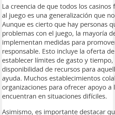
La creencia de que todos los casinos
al juego es una generalización que no r
Aunque es cierto que hay personas q
problemas con el juego, la mayoría de
implementan medidas para promover
responsable. Esto incluye la oferta d
establecer límites de gasto y tiempo,
disponibilidad de recursos para aquel
ayuda. Muchos establecimientos col
organizaciones para ofrecer apoyo a 
encuentran en situaciones difíciles.
Asimismo, es importante destacar que