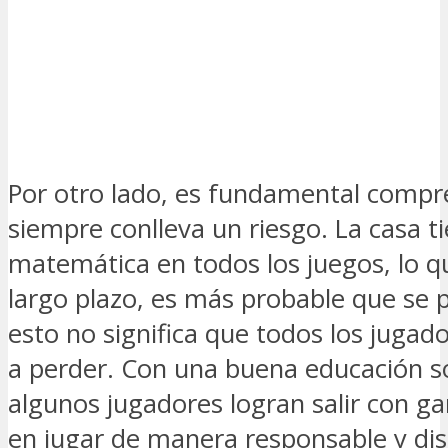
Por otro lado, es fundamental compr
siempre conlleva un riesgo. La casa t
matemática en todos los juegos, lo qu
largo plazo, es más probable que se 
esto no significa que todos los jugad
a perder. Con una buena educación so
algunos jugadores logran salir con ga
en jugar de manera responsable y dis