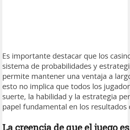
Es importante destacar que los casi
sistema de probabilidades y estrategi
permite mantener una ventaja a larg
esto no implica que todos los jugador
suerte, la habilidad y la estrategia p
papel fundamental en los resultados 
La creencia de que el juego 