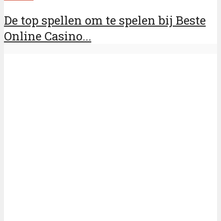
De top spellen om te spelen bij Beste
Online Casino...