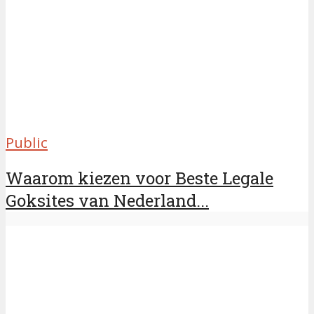
Public
Waarom kiezen voor Beste Legale
Goksites van Nederland...