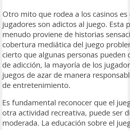
Otro mito que rodea a los casinos es
jugadores son adictos al juego. Esta 
menudo proviene de historias sensacio
cobertura mediática del juego problem
cierto que algunas personas pueden 
de adicción, la mayoría de los jugador
juegos de azar de manera responsab
de entretenimiento.
Es fundamental reconocer que el jue
otra actividad recreativa, puede ser
moderada. La educación sobre el jueg