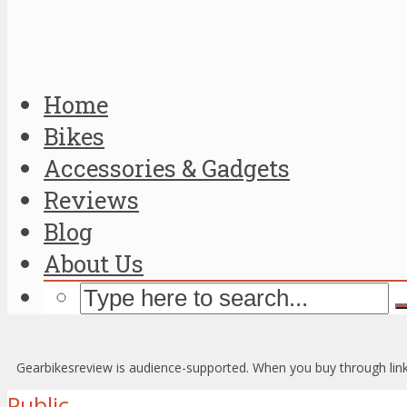
Home
Bikes
Accessories & Gadgets
Reviews
Blog
About Us
Gearbikesreview is audience-supported. When you buy through link
Public