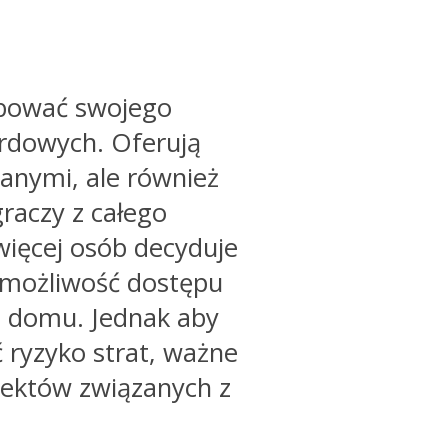
óbować swojego
rdowych. Oferują
anymi, ale również
graczy z całego
 więcej osób decyduje
e możliwość dostępu
z domu. Jednak aby
ć ryzyko strat, ważne
pektów związanych z