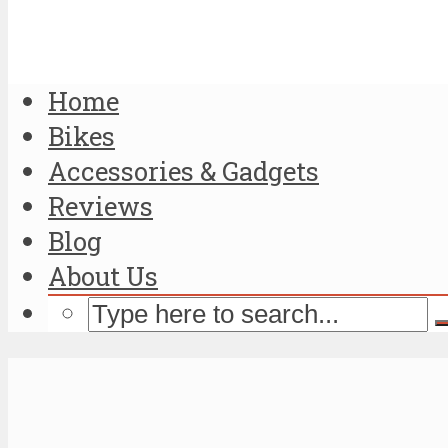
Home
Bikes
Accessories & Gadgets
Reviews
Blog
About Us