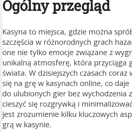
Ogólny przegląd
Kasyna to miejsca, gdzie można spr
szczęścia w różnorodnych grach haza
one nie tylko emocje związane z wygr
unikalną atmosferę, która przyciąga 
świata. W dzisiejszych czasach coraz
się na grę w kasynach online, co daj
do ulubionych gier bez wychodzenia 
cieszyć się rozgrywką i minimalizowa
jest zrozumienie kilku kluczowych as
grą w kasynie.