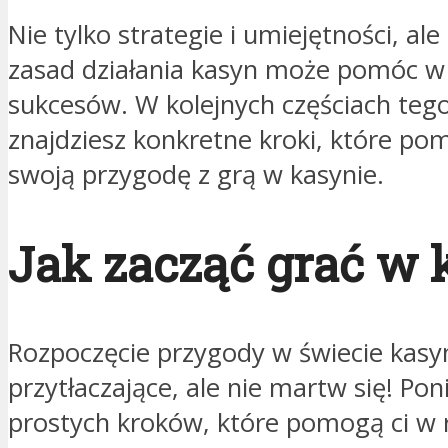
Nie tylko strategie i umiejętności, al
zasad działania kasyn może pomóc w 
sukcesów. W kolejnych częściach teg
znajdziesz konkretne kroki, które po
swoją przygodę z grą w kasynie.
Jak zacząć grać w 
Rozpoczęcie przygody w świecie kas
przytłaczające, ale nie martw się! Poni
prostych kroków, które pomogą ci w 