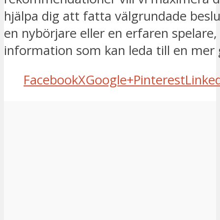
hjälpa dig att fatta välgrundade besl
en nybörjare eller en erfaren spelare, 
information som kan leda till en mer
Facebook
X
Google+
Pinterest
Linke