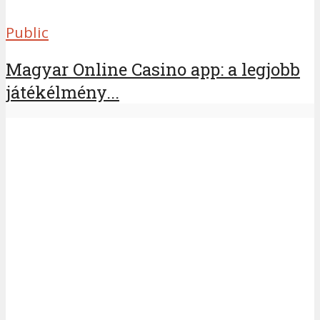
Public
Magyar Online Casino app: a legjobb
játékélmény...