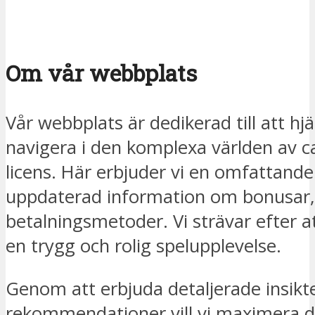
Om vår webbplats
Vår webbplats är dedikerad till att hjä
navigera i den komplexa världen av c
licens. Här erbjuder vi en omfattand
uppdaterad information om bonusar,
betalningsmetoder. Vi strävar efter 
en trygg och rolig spelupplevelse.
Genom att erbjuda detaljerade insikt
rekommendationer vill vi maximera d