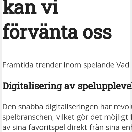
kan vi
förvänta oss
Framtida trender inom spelande Vad k
Digitalisering av speluppleve
Den snabba digitaliseringen har revol
spelbranschen, vilket gör det möjligt 
av sina favoritspel direkt från sina en