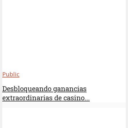
Public
Desbloqueando ganancias
extraordinarias de casino...