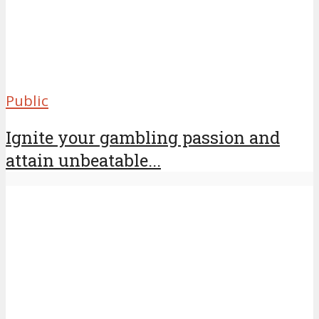
Public
Ignite your gambling passion and
attain unbeatable...