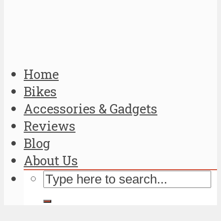
Home
Bikes
Accessories & Gadgets
Reviews
Blog
About Us