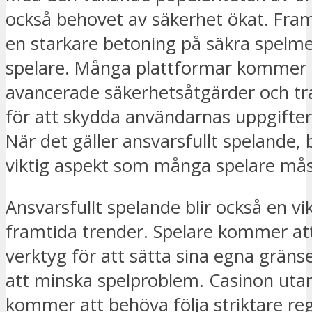
också behovet av säkerhet ökat. Fra
en starkare betoning på säkra spelm
spelare. Många plattformar kommer 
avancerade säkerhetsåtgärder och tra
för att skydda användarnas uppgifter
När det gäller ansvarsfullt spelande, 
viktig aspekt som många spelare mås
Ansvarsfullt spelande blir också en vi
framtida trender. Spelare kommer att
verktyg för att sätta sina egna gränser,
att minska spelproblem. Casinon utan
kommer att behöva följa striktare regl