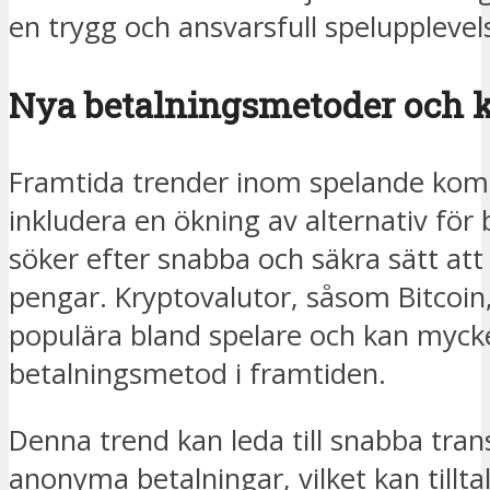
en trygg och ansvarsfull spelupplevel
Nya betalningsmetoder och k
Framtida trender inom spelande kom
inkludera en ökning av alternativ för 
söker efter snabba och säkra sätt att 
pengar. Kryptovalutor, såsom Bitcoin, 
populära bland spelare och kan mycket
betalningsmetod i framtiden.
Denna trend kan leda till snabba tran
anonyma betalningar, vilket kan tillt