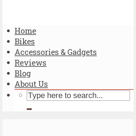
Home
Bikes
Accessories & Gadgets
Reviews
Blog
About Us