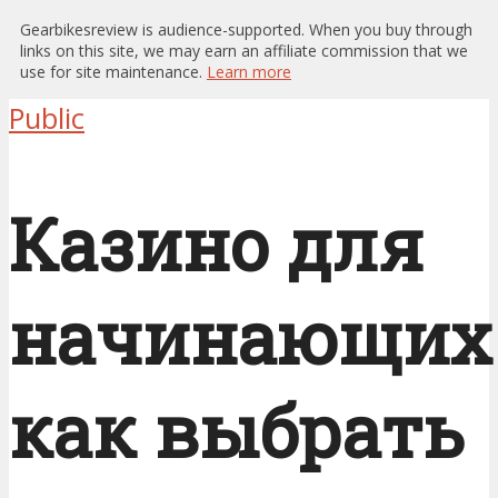
Gearbikesreview is audience-supported. When you buy through
links on this site, we may earn an affiliate commission that we
use for site maintenance.
Learn more
Public
Казино для
начинающих
как выбрать