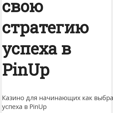
свою
стратегию
успеха в
PinUp
Казино для начинающих как выбра
успеха в PinUp