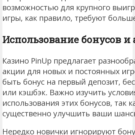
возможностью для крупного выигр
игры, как правило, требуют больше
Использование бонусов и
Казино PinUp предлагает разнообр
акции для новых и постоянных игр
быть бонус на первый депозит, б
или кэшбэк. Важно изучить услови
использования этих бонусов, так к
существенно улучшить ваши шанс
Нередко новички игнорируют бонус