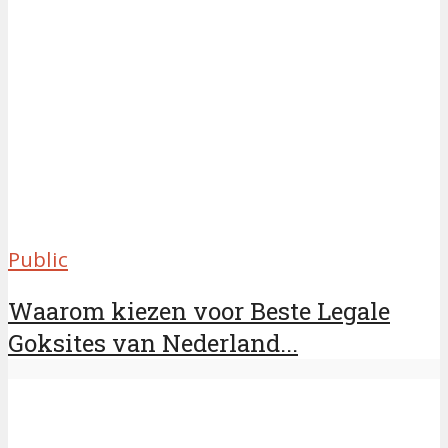
Public
Waarom kiezen voor Beste Legale
Goksites van Nederland...