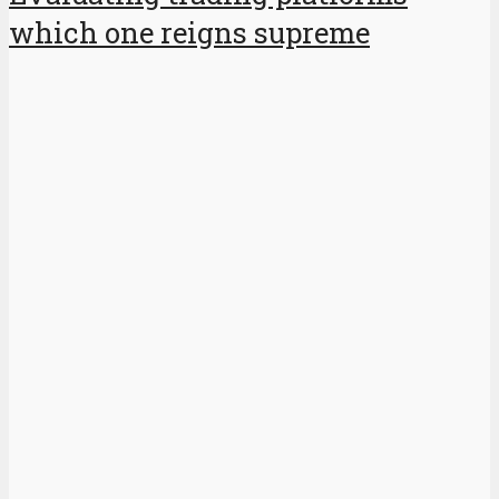
which one reigns supreme