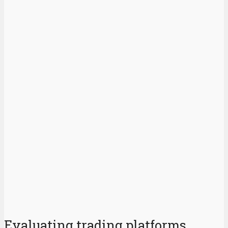
Evaluating trading platforms