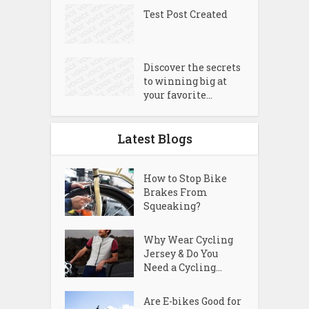
Test Post Created
Discover the secrets
to winning big at
your favorite...
Latest Blogs
How to Stop Bike
Brakes From
Squeaking?
Why Wear Cycling
Jersey & Do You
Need a Cycling...
Are E-bikes Good for