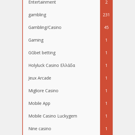
Entertainment
2
gambling
231
Gambling/Casino
45
Gaming
1
GGbet betting
1
Holyluck Casino Ελλάδα
1
Jeux Arcade
1
Migliore Casino
1
Mobile App
1
Mobile Casino Luckygem
1
Nine casino
1