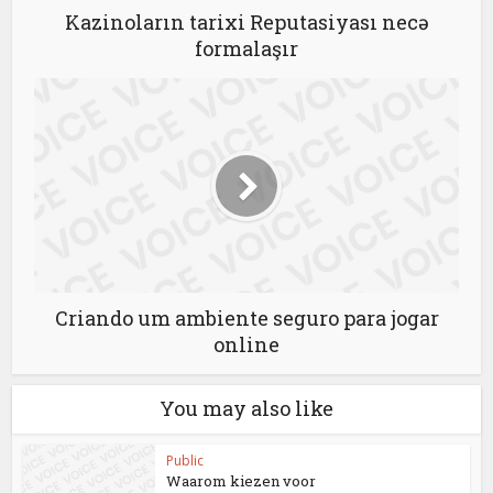
Kazinoların tarixi Reputasiyası necə
formalaşır
Criando um ambiente seguro para jogar
online
You may also like
Public
Waarom kiezen voor