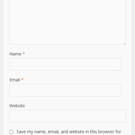
Name
*
Email
*
Website
Save my name, email, and website in this browser for