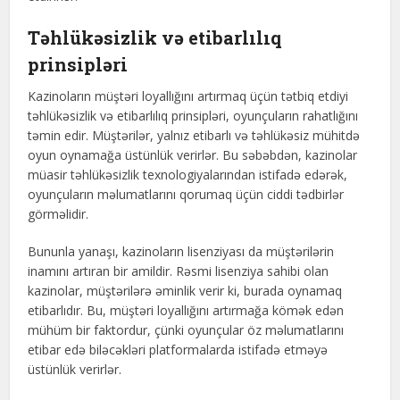
Təhlükəsizlik və etibarlılıq
prinsipləri
Kazinoların müştəri loyallığını artırmaq üçün tətbiq etdiyi
təhlükəsizlik və etibarlılıq prinsipləri, oyunçuların rahatlığını
təmin edir. Müştərilər, yalnız etibarlı və təhlükəsiz mühitdə
oyun oynamağa üstünlük verirlər. Bu səbəbdən, kazinolar
müasir təhlükəsizlik texnologiyalarından istifadə edərək,
oyunçuların məlumatlarını qorumaq üçün ciddi tədbirlər
görməlidir.
Bununla yanaşı, kazinoların lisenziyası da müştərilərin
inamını artıran bir amildir. Rəsmi lisenziya sahibi olan
kazinolar, müştərilərə əminlik verir ki, burada oynamaq
etibarlıdır. Bu, müştəri loyallığını artırmağa kömək edən
mühüm bir faktordur, çünki oyunçular öz məlumatlarını
etibar edə biləcəkləri platformalarda istifadə etməyə
üstünlük verirlər.