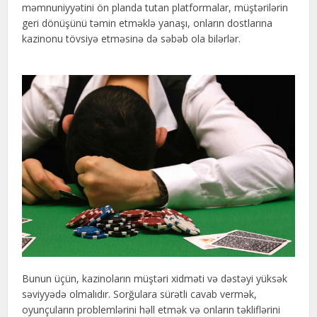
məmnuniyyətini ön planda tutan platformalar, müştərilərin
geri dönüşünü təmin etməklə yanaşı, onların dostlarına
kazinonu tövsiyə etməsinə də səbəb ola bilərlər.
Bunun üçün, kazinoların müştəri xidməti və dəstəyi yüksək
səviyyədə olmalıdır. Sorğulara sürətli cavab vermək,
oyunçuların problemlərini həll etmək və onların təkliflərini