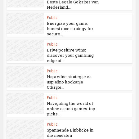
Beste Legale Goksites van
Nederland...
Public
Energize your game:
honest dice strategy for
secure...
Public
Drive positive wins:
discover your gambling
edge at...
Public
Napredne strategije za
uspješno kockanje
Otkrijte...
Public
Navigating the world of
online casino games: top
picks...
Public
Spannende Einblicke in
die neuesten