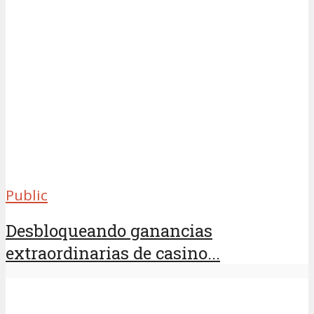
Public
Desbloqueando ganancias
extraordinarias de casino...