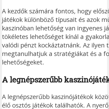
A kezdők számára fontos, hogy előszö
játékok különböző típusait és azok m
kaszinóban lehetőség van ingyenes já
tökéletes lehetőséget kínál a gyakorl
valódi pénzt kockáztatnánk. Az ilyen 
megtanulhatjuk a stratégiákat és a f
lehetőségeket.
A legnépszerűbb kaszinójáté
A legnépszerűbb kaszinójátékok közö
élő osztós játékok találhatók. A nye