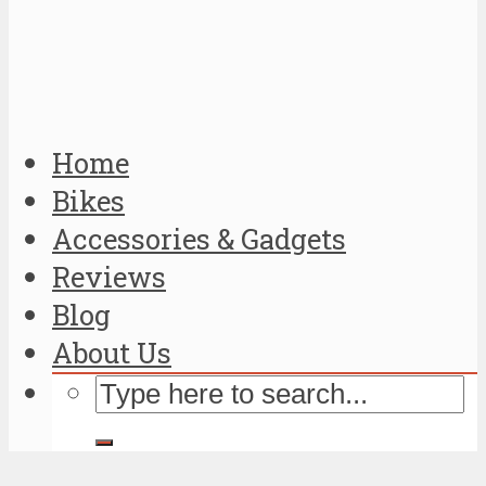
Home
Bikes
Accessories & Gadgets
Reviews
Blog
About Us