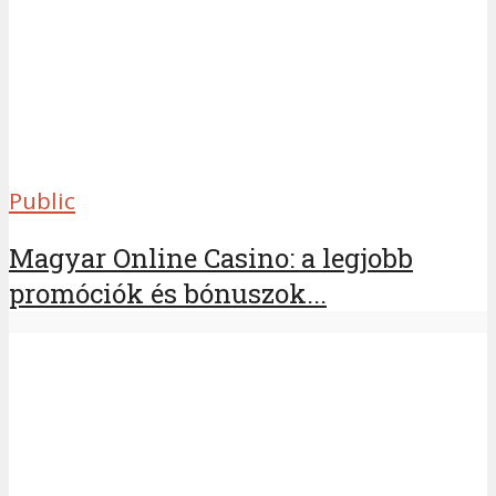
Public
Magyar Online Casino: a legjobb
promóciók és bónuszok...