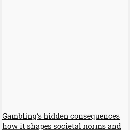
Gambling’s hidden consequences
how it shapes societal norms and