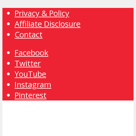
Privacy & Policy
Affiliate Disclosure
Contact
Facebook
Twitter
YouTube
Instagram
Pinterest