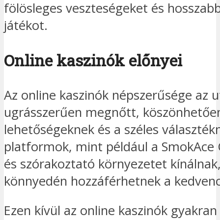
fölösleges veszteségeket és hosszabb 
játékot.
Online kaszinók előnyei
Az online kaszinók népszerűsége az 
ugrásszerűen megnőtt, köszönhetően
lehetőségeknek és a széles választékn
platformok, mint például a SmokAce 
és szórakoztató környezetet kínálnak,
könnyedén hozzáférhetnek a kedvenc 
Ezen kívül az online kaszinók gyakra