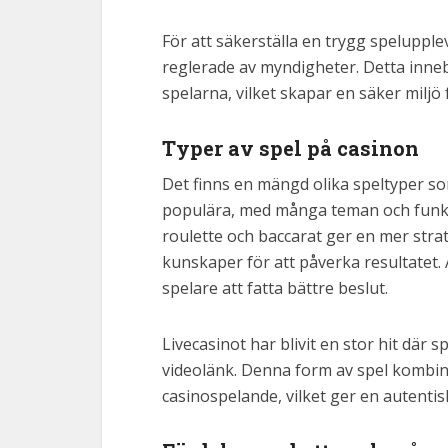
För att säkerställa en trygg spelupple
reglerade av myndigheter. Detta innebär
spelarna, vilket skapar en säker miljö 
Typer av spel på casinon
Det finns en mängd olika speltyper so
populära, med många teman och funkti
roulette och baccarat ger en mer stra
kunskaper för att påverka resultatet.
spelare att fatta bättre beslut.
Livecasinot har blivit en stor hit där
videolänk. Denna form av spel kombiner
casinospelande, vilket ger en autentis