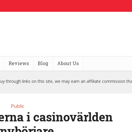
Reviews
Blog
About Us
y through links on this site, we may earn an affiliate commission th
Public
erna i casinovärlden
 nybörjare