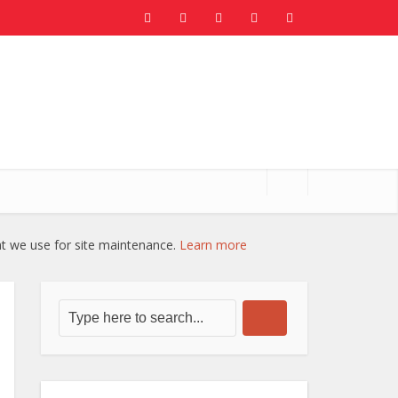
at we use for site maintenance.
Learn more