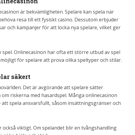
nlinecasinon
ecasinon är bekvämligheten. Spelare kan spela när
behöva resa till ett fysiskt casino. Dessutom erbjuder
r och kampanjer för att locka nya spelare, vilket ger
v spel. Onlinecasinon har ofta ett större utbud av spel
 möjligt för spelare att prova olika speltyper och stilar.
lar säkert
novärlden. Det är avgörande att spelare sätter
na om riskerna med hasardspel. Många onlinecasinon
e att spela ansvarsfullt, såsom insättningsgränser och
r också viktigt. Om spelandet blir en tvångshandling