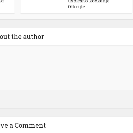
ng
uspješno kockanje
Otkrijte...
out the author
ave a Comment