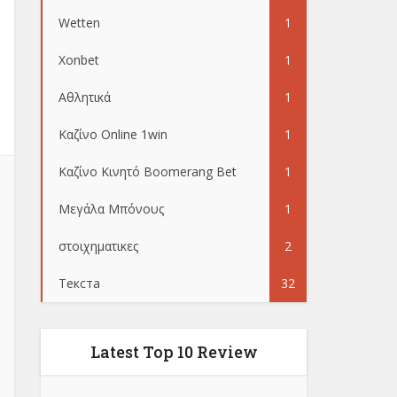
Wetten
1
Xonbet
1
Αθλητικά
1
Καζίνο Online 1win
1
Καζίνο Κινητό Boomerang Bet
1
Μεγάλα Μπόνους
1
στοιχηματικες
2
Текста
32
Latest Top 10 Review