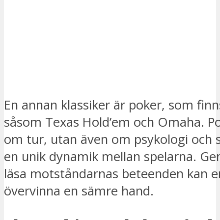
En annan klassiker är poker, som finn
såsom Texas Hold’em och Omaha. Pok
om tur, utan även om psykologi och st
en unik dynamik mellan spelarna. Ge
läsa motståndarnas beteenden kan en 
övervinna en sämre hand.