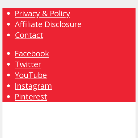
Privacy & Policy
Affiliate Disclosure
Contact
Facebook
Twitter
YouTube
Instagram
Pinterest