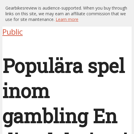
Gearbikesreview is audience-supported. When you buy through
links on this site, we may earn an affiliate commission that we
use for site maintenance.
Learn more
Public
Populära spel
inom
gambling En