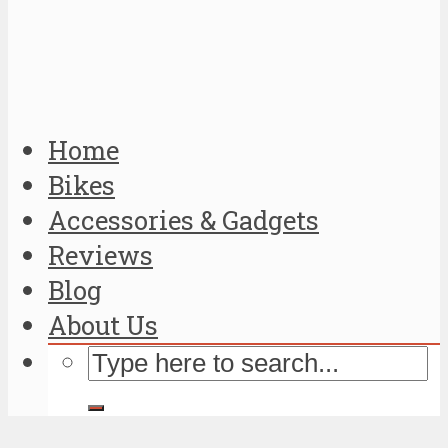
Home
Bikes
Accessories & Gadgets
Reviews
Blog
About Us