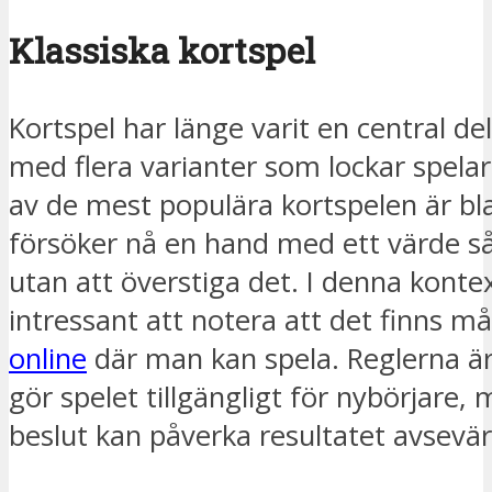
Klassiska kortspel
Kortspel har länge varit en central d
med flera varianter som lockar spelare
av de mest populära kortspelen är bla
försöker nå en hand med ett värde s
utan att överstiga det. I denna konte
intressant att notera att det finns 
online
där man kan spela. Reglerna är r
gör spelet tillgängligt för nybörjare,
beslut kan påverka resultatet avsevär