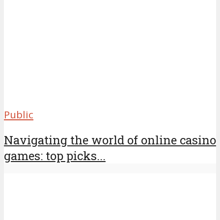
Public
Navigating the world of online casino
games: top picks...