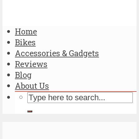
Home
Bikes
Accessories & Gadgets
Reviews
Blog
About Us