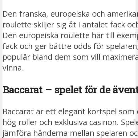
Den franska, europeiska och amerika
roulette skiljer sig åt i antalet fack o
Den europeiska roulette har till exem
fack och ger bättre odds för spelaren,
populär bland dem som vill maximera
vinna.
Baccarat – spelet för de även
Baccarat är ett elegant kortspel som
hög roller och exklusiva casinon. Spel
jämföra händerna mellan spelaren oc