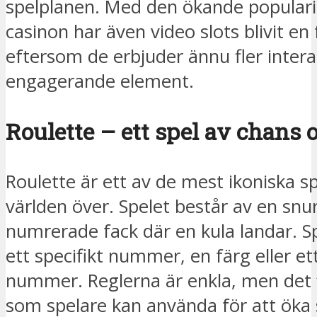
spelplanen. Med den ökande popularit
casinon har även video slots blivit en
eftersom de erbjuder ännu fler intera
engagerande element.
Roulette – ett spel av chans 
Roulette är ett av de mest ikoniska sp
världen över. Spelet består av en sn
numrerade fack där en kula landar. S
ett specifikt nummer, en färg eller ett
nummer. Reglerna är enkla, men det f
som spelare kan använda för att öka 