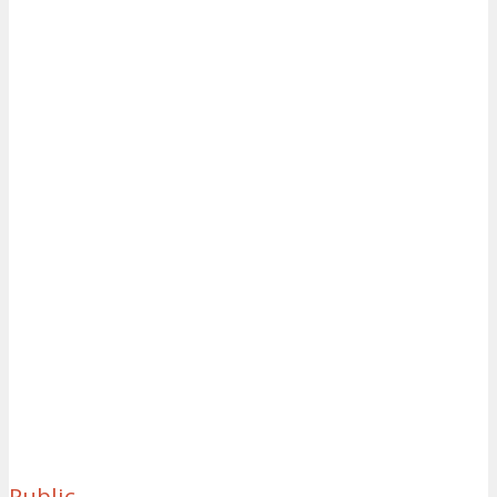
Public