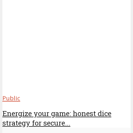
Public
Energize your game: honest dice
strategy for secure...