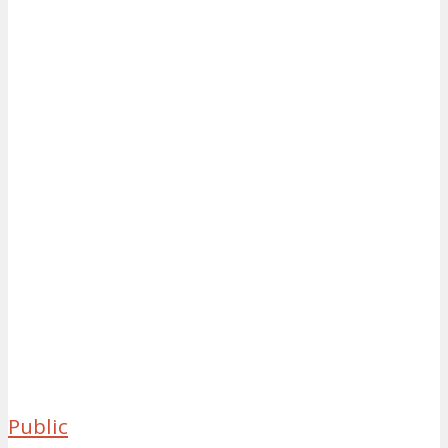
Public