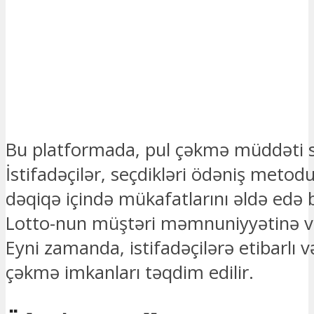
Bu platformada, pul çəkmə müddəti sü
İstifadəçilər, seçdikləri ödəniş metod
dəqiqə içində mükafatlarını əldə edə bi
Lotto-nun müştəri məmnuniyyətinə ve
Eyni zamanda, istifadəçilərə etibarlı v
çəkmə imkanları təqdim edilir.