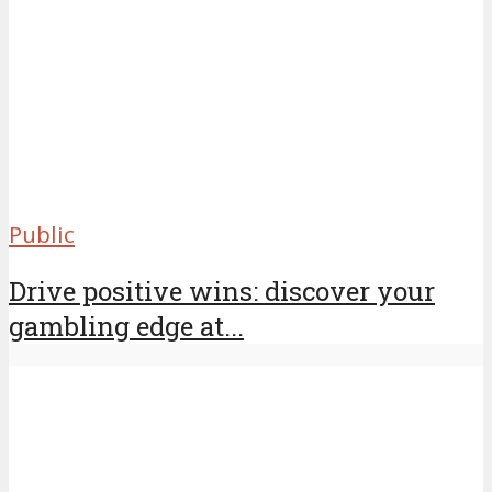
Public
Drive positive wins: discover your
gambling edge at...