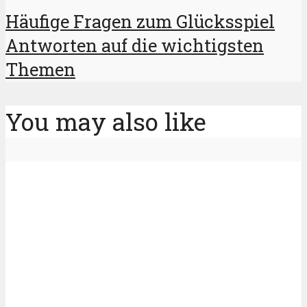
Häufige Fragen zum Glücksspiel
Antworten auf die wichtigsten
Themen
You may also like