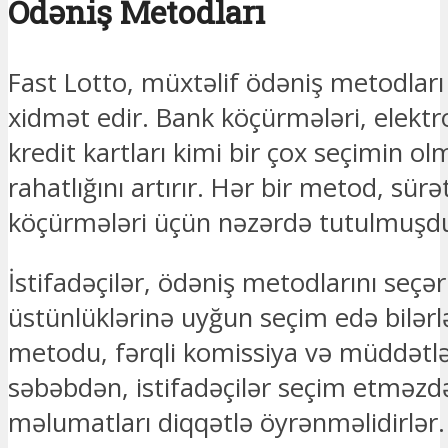
Ödəniş Metodları
Fast Lotto, müxtəlif ödəniş metodları i
xidmət edir. Bank köçürmələri, elektr
kredit kartları kimi bir çox seçimin ol
rahatlığını artırır. Hər bir metod, sürə
köçürmələri üçün nəzərdə tutulmuşdu
İstifadəçilər, ödəniş metodlarını seçər
üstünlüklərinə uyğun seçim edə bilərl
metodu, fərqli komissiya və müddətlə
səbəbdən, istifadəçilər seçim etməzd
məlumatları diqqətlə öyrənməlidirlər.