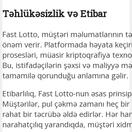
Təhlükəsizlik və Etibar
Fast Lotto, müştəri məlumatlarının tə
önəm verir. Platformada həyata keçir
prosesləri, müasir kriptoqrafiya texnol
Bu, istifadəçilərin şəxsi və maliyyə m
tamamilə qorunduğu anlamına gəlir.
Etibarlılıq, Fast Lotto-nun əsas prinsip
Müştərilər, pul çəkmə zamanı heç bi
rahat bir təcrübə əldə edirlər. Hər han
narahatçılıq yarandıqda, müştəri xidmə