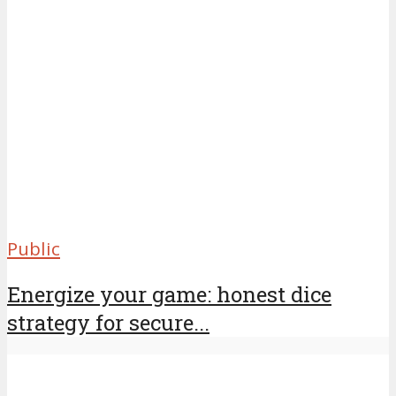
Public
Energize your game: honest dice
strategy for secure...