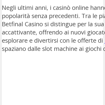
Negli ultimi anni, i casinò online ha
popolarità senza precedenti. Tra le pi
Betfinal Casino si distingue per la sua
accattivante, offrendo ai nuovi giocator
esplorare e divertirsi con le offerte di
spaziano dalle slot machine ai giochi d