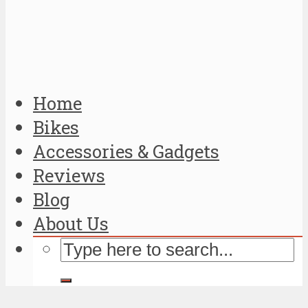
Home
Bikes
Accessories & Gadgets
Reviews
Blog
About Us