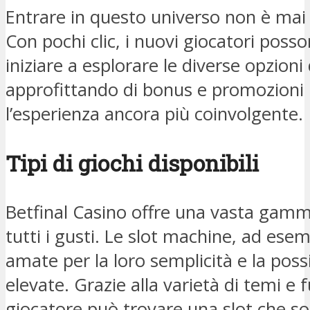
Entrare in questo universo non è mai 
Con pochi clic, i nuovi giocatori posso
iniziare a esplorare le diverse opzioni 
approfittando di bonus e promozioni
l’esperienza ancora più coinvolgente.
Tipi di giochi disponibili
Betfinal Casino offre una vasta gamma
tutti i gusti. Le slot machine, ad esem
amate per la loro semplicità e la possib
elevate. Grazie alla varietà di temi e 
giocatore può trovare una slot che sod