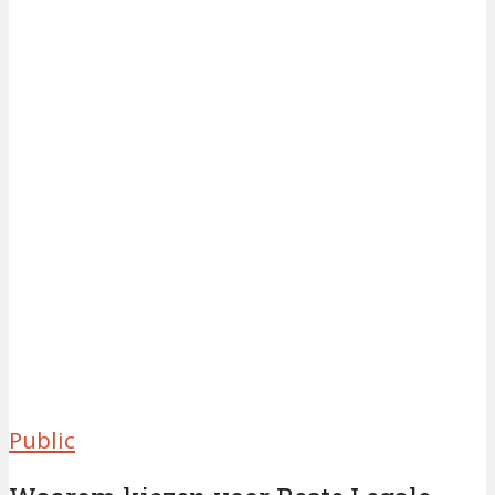
Public