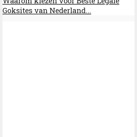
Waarom kiezen voor Beste Legale
Goksites van Nederland...