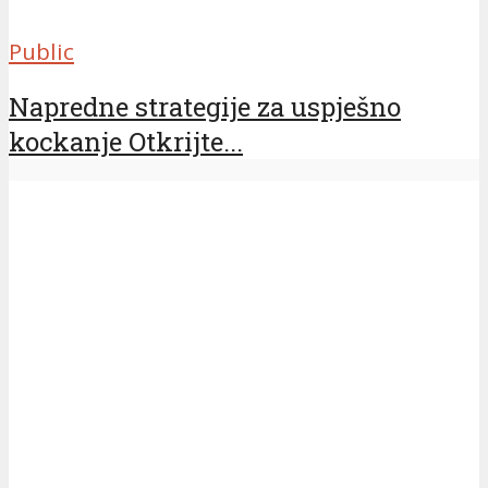
Public
Napredne strategije za uspješno
kockanje Otkrijte...