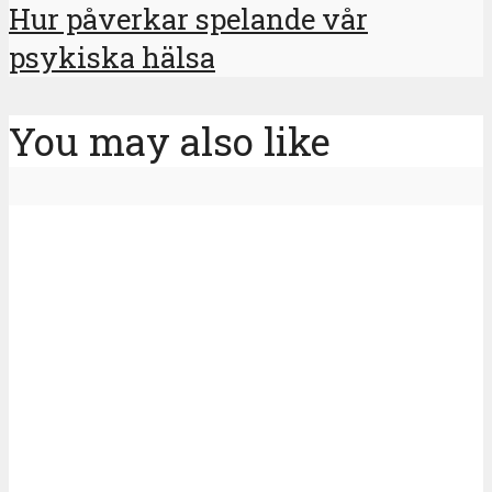
Hur påverkar spelande vår
psykiska hälsa
You may also like