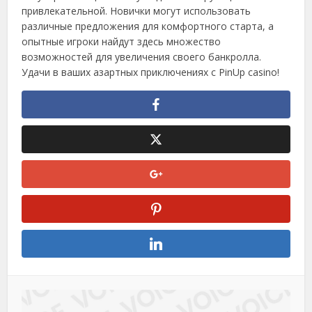
привлекательной. Новички могут использовать
различные предложения для комфортного старта, а
опытные игроки найдут здесь множество
возможностей для увеличения своего банкролла.
Удачи в ваших азартных приключениях с PinUp casino!