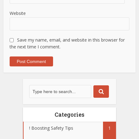
Website
Save my name, email, and website in this browser for
the next time I comment.
Categories
! Boosting Safety Tips
1