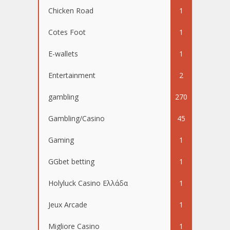
Chicken Road
1
Cotes Foot
1
E-wallets
1
Entertainment
2
gambling
270
Gambling/Casino
45
Gaming
1
GGbet betting
1
Holyluck Casino Ελλάδα
1
Jeux Arcade
1
Migliore Casino
1