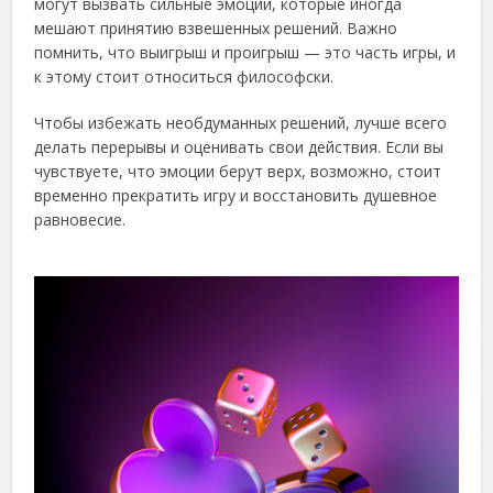
могут вызвать сильные эмоции, которые иногда
мешают принятию взвешенных решений. Важно
помнить, что выигрыш и проигрыш — это часть игры, и
к этому стоит относиться философски.
Чтобы избежать необдуманных решений, лучше всего
делать перерывы и оценивать свои действия. Если вы
чувствуете, что эмоции берут верх, возможно, стоит
временно прекратить игру и восстановить душевное
равновесие.