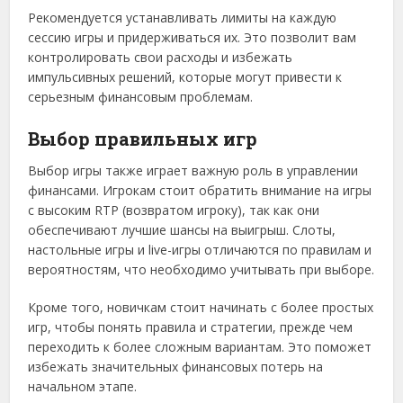
Рекомендуется устанавливать лимиты на каждую
сессию игры и придерживаться их. Это позволит вам
контролировать свои расходы и избежать
импульсивных решений, которые могут привести к
серьезным финансовым проблемам.
Выбор правильных игр
Выбор игры также играет важную роль в управлении
финансами. Игрокам стоит обратить внимание на игры
с высоким RTP (возвратом игроку), так как они
обеспечивают лучшие шансы на выигрыш. Слоты,
настольные игры и live-игры отличаются по правилам и
вероятностям, что необходимо учитывать при выборе.
Кроме того, новичкам стоит начинать с более простых
игр, чтобы понять правила и стратегии, прежде чем
переходить к более сложным вариантам. Это поможет
избежать значительных финансовых потерь на
начальном этапе.