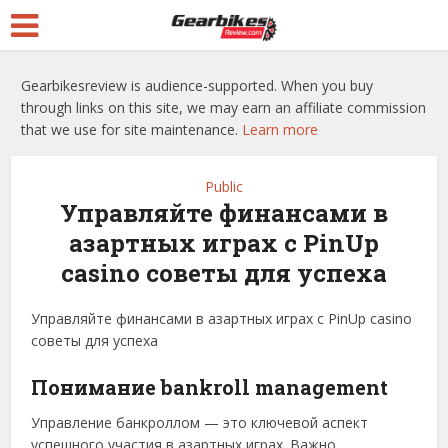
Gearbikesreview is audience-supported. When you buy
through links on this site, we may earn an affiliate commission
that we use for site maintenance.
Learn more
Public
Управляйте финансами в
азартных играх с PinUp
casino советы для успеха
Управляйте финансами в азартных играх с PinUp casino
советы для успеха
Понимание bankroll management
Управление банкроллом — это ключевой аспект
успешного участия в азартных играх. Важно