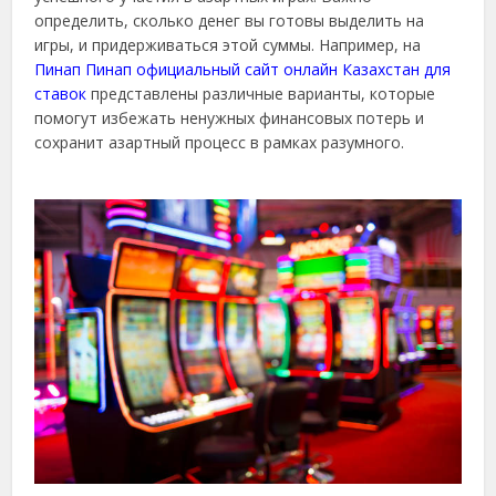
определить, сколько денег вы готовы выделить на
игры, и придерживаться этой суммы. Например, на
Пинап Пинап официальный сайт онлайн Казахстан для
ставок
представлены различные варианты, которые
помогут избежать ненужных финансовых потерь и
сохранит азартный процесс в рамках разумного.