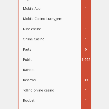
Mobile App
1
Mobile Casino Luckygem
1
Nine casino
1
Online Casino
1
Parts
6
Public
1,662
Rainbet
1
Reviews
39
rollino online casino
1
Roobet
1