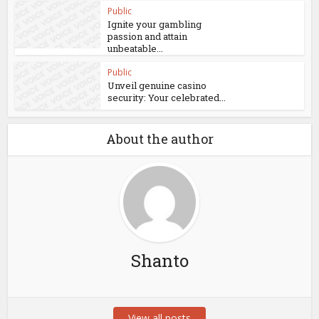
Public
Ignite your gambling
passion and attain
unbeatable...
Public
Unveil genuine casino
security: Your celebrated...
About the author
Shanto
View all posts