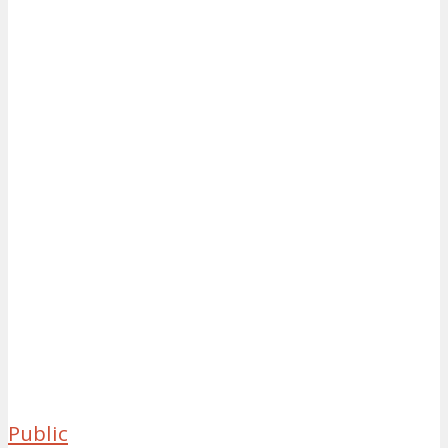
Public