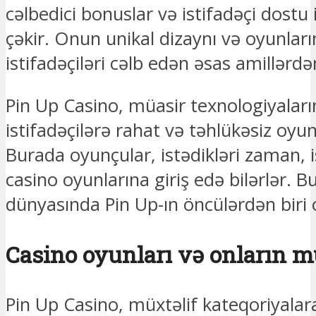
cəlbedici bonuslar və istifadəçi dostu 
çəkir. Onun unikal dizaynı və oyunların
istifadəçiləri cəlb edən əsas amillərdə
Pin Up Casino, müasir texnologiyaların
istifadəçilərə rahat və təhlükəsiz oyu
Burada oyunçular, istədikləri zaman, i
casino oyunlarına giriş edə bilərlər. 
dünyasında Pin Up-ın öncülərdən biri 
Casino oyunları və onların mü
Pin Up Casino, müxtəlif kateqoriyalar