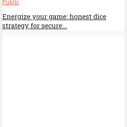
Public
Energize your game: honest dice
strategy for secure...