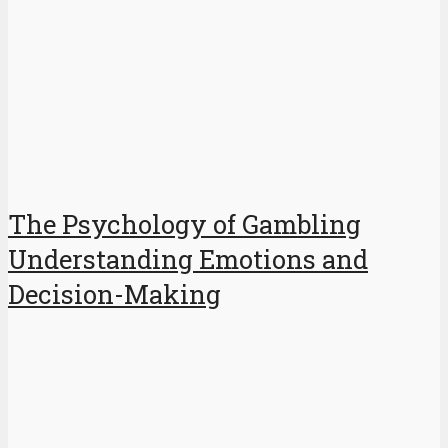
The Psychology of Gambling
Understanding Emotions and
Decision-Making