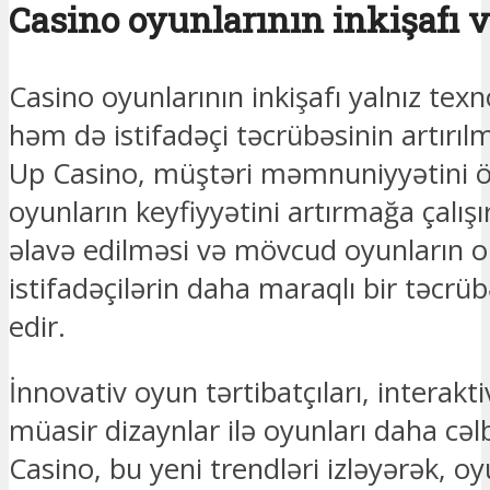
Casino oyunlarının inkişafı 
Casino oyunlarının inkişafı yalnız texno
həm də istifadəçi təcrübəsinin artırılma
Up Casino, müştəri məmnuniyyətini ö
oyunların keyfiyyətini artırmağa çalış
əlavə edilməsi və mövcud oyunların op
istifadəçilərin daha maraqlı bir təcr
edir.
İnnovativ oyun tərtibatçıları, interakt
müasir dizaynlar ilə oyunları daha cəlb
Casino, bu yeni trendləri izləyərək, o