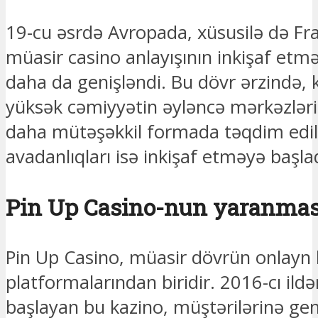
19-cu əsrdə Avropada, xüsusilə də Fra
müasir casino anlayışının inkişaf etm
daha da genişləndi. Bu dövr ərzində, 
yüksək cəmiyyətin əyləncə mərkəzləri 
daha mütəşəkkil formada təqdim edi
avadanlıqları isə inkişaf etməyə başlad
Pin Up Casino-nun yaranmas
Pin Up Casino, müasir dövrün onlayn 
platformalarından biridir. 2016-cı ild
başlayan bu kazino, müştərilərinə gen