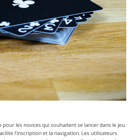
pour les novices qui souhaitent se lancer dans le jeu.
acilite l’inscription et la navigation. Les utilisateurs