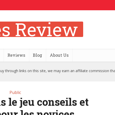
Reviews
Blog
About Us
y through links on this site, we may earn an affiliate commission th
Public
 le jeu conseils et
pour les novices