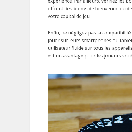
expérience. Par ailleurs, vérifiez les
offrent des bonus de bienvenue ou d
votre capital de jeu.
Enfin, ne négligez pas la compatibilit
jouer sur leurs smartphones ou tablett
utilisateur fluide sur tous les apparei
est un avantage pour les joueurs sou