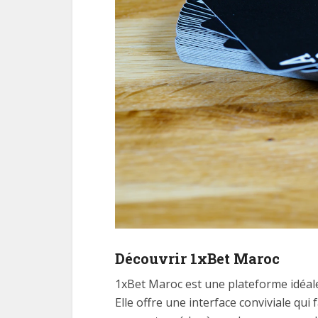
Découvrir 1xBet Maroc
1xBet Maroc est une plateforme idéale 
Elle offre une interface conviviale qui f