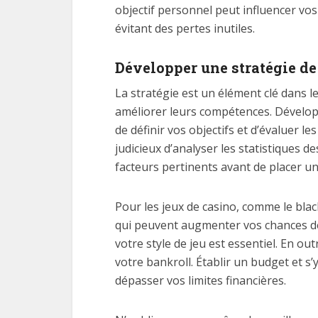
objectif personnel peut influencer vos
évitant des pertes inutiles.
Développer une stratégie de
La stratégie est un élément clé dans l
améliorer leurs compétences. Développ
de définir vos objectifs et d’évaluer les
judicieux d’analyser les statistiques 
facteurs pertinents avant de placer un
Pour les jeux de casino, comme le blac
qui peuvent augmenter vos chances de
votre style de jeu est essentiel. En ou
votre bankroll. Établir un budget et s
dépasser vos limites financières.