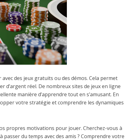
r avec des jeux gratuits ou des démos. Cela permet
er d’argent réel. De nombreux sites de jeux en ligne
xcellente manière d’apprendre tout en s’amusant. En
lopper votre stratégie et comprendre les dynamiques
vos propres motivations pour jouer. Cherchez-vous à
ou à passer du temps avec des amis ? Comprendre votre