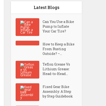
Latest Blogs
Can You Use a Bike
Pump to Inflate
Your Car Tire?
How to Keep a Bike
From Rusting
Outside? –...
Teflon Grease Vs
Lithium Grease:
Head-to-Head...
Fixed Gear Bike
Assembly: A Step
by Step Guidebook