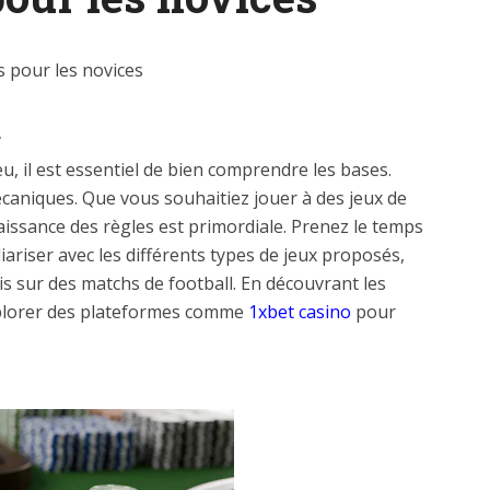
s pour les novices
u
u, il est essentiel de bien comprendre les bases.
caniques. Que vous souhaitiez jouer à des jeux de
naissance des règles est primordiale. Prenez le temps
liariser avec les différents types de jeux proposés,
is sur des matchs de football. En découvrant les
xplorer des plateformes comme
1xbet casino
pour