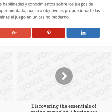
s habilidades y conocimientos sobre los juegos de
xperimentado, nuestro objetivo es proporcionarte las
ines el juego en un casino moderno.
Discovering the essentials of
casino gameplay A beginner's