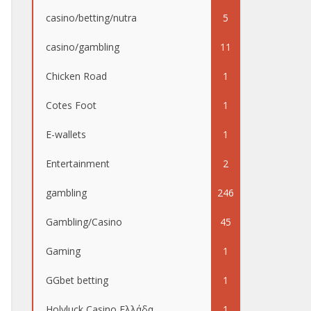
casino/betting/nutra
5
casino/gambling
11
Chicken Road
1
Cotes Foot
1
E-wallets
1
Entertainment
2
gambling
246
Gambling/Casino
45
Gaming
1
GGbet betting
1
Holyluck Casino Ελλάδα
1