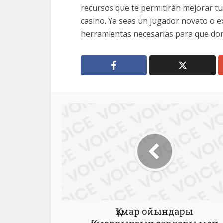
recursos que te permitirán mejorar tu
casino. Ya seas un jugador novato o e
herramientas necesarias para que dom
Құмар ойындары
Құмарлықтың салдары мен