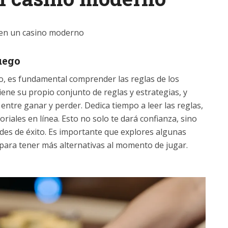
 en un casino moderno
uego
o, es fundamental comprender las reglas de los
ene su propio conjunto de reglas y estrategias, y
entre ganar y perder. Dedica tiempo a leer las reglas,
oriales en línea. Esto no solo te dará confianza, sino
des de éxito. Es importante que explores algunas
 para tener más alternativas al momento de jugar.