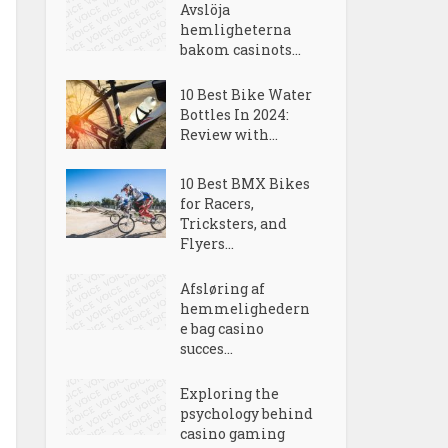
Avslöja
hemligheterna
bakom casinots...
10 Best Bike Water
Bottles In 2024:
Review with...
10 Best BMX Bikes
for Racers,
Tricksters, and
Flyers...
Afsløring af
hemmelighedern
e bag casino
succes...
Exploring the
psychology behind
casino gaming