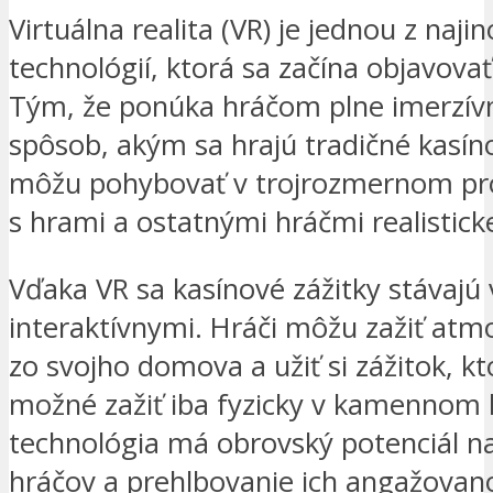
Virtuálna realita (VR) je jednou z naji
technológií, ktorá sa začína objavovať
Tým, že ponúka hráčom plne imerzívn
spôsob, akým sa hrajú tradičné kasíno
môžu pohybovať v trojrozmernom pro
s hrami a ostatnými hráčmi realistic
Vďaka VR sa kasínové zážitky stávajú 
interaktívnymi. Hráči môžu zažiť atm
zo svojho domova a užiť si zážitok, k
možné zažiť iba fyzicky v kamennom 
technológia má obrovský potenciál na
hráčov a prehlbovanie ich angažovano