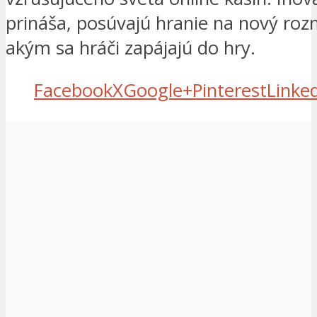
prináša, posúvajú hranie na nový ro
akým sa hráči zapájajú do hry.
Facebook
X
Google+
Pinterest
Linke