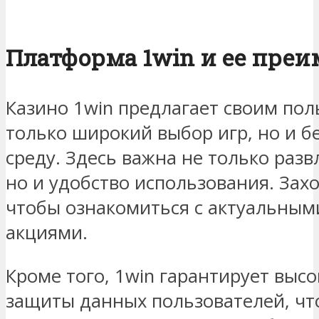
Платформа 1win и ее пре
Казино 1win предлагает своим пол
только широкий выбор игр, но и 
среду. Здесь важна не только разв
но и удобство использования. Зах
чтобы ознакомиться с актуальны
акциями.
Кроме того, 1win гарантирует выс
защиты данных пользователей, чт