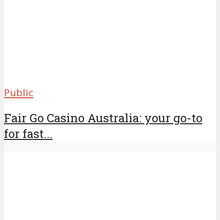
Public
Fair Go Casino Australia: your go-to
for fast...