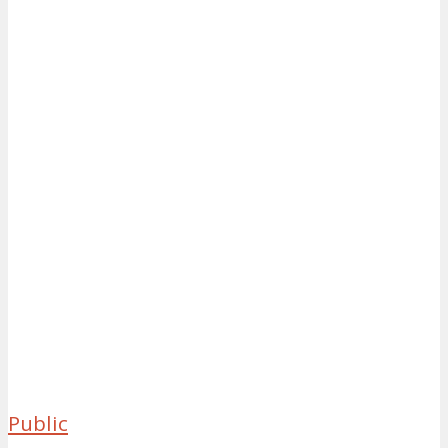
Public