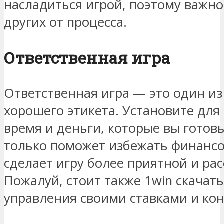
насладиться игрой, поэтому важно
других от процесса.
Ответственная игра
Ответственная игра — это один из
хорошего этикета. Установите для
время и деньги, которые вы готовы
только поможет избежать финансо
сделает игру более приятной и ра
Пожалуй, стоит также 1win скачать
управления своими ставками и кон