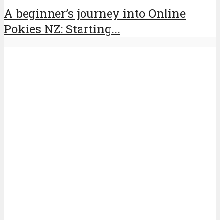
A beginner’s journey into Online
Pokies NZ: Starting...