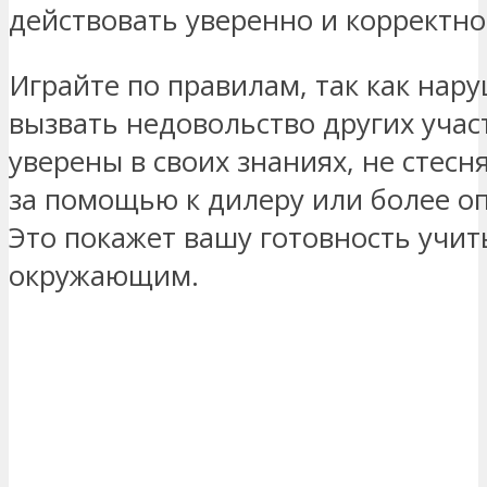
действовать уверенно и корректно
Играйте по правилам, так как нар
вызвать недовольство других учас
уверены в своих знаниях, не стес
за помощью к дилеру или более о
Это покажет вашу готовность учит
окружающим.