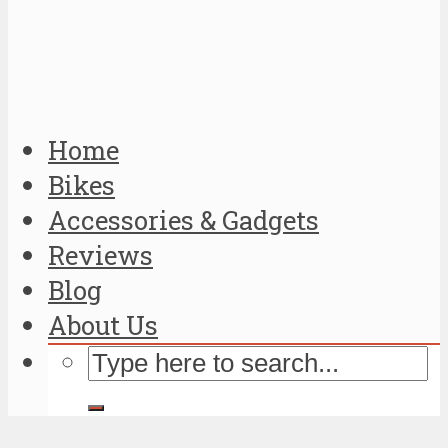
Home
Bikes
Accessories & Gadgets
Reviews
Blog
About Us