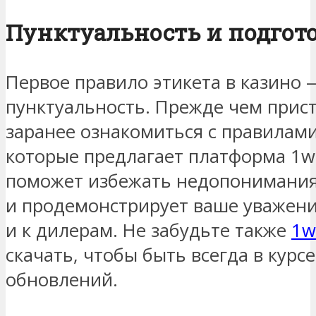
Пунктуальность и подгот
Первое правило этикета в казино 
пунктуальность. Прежде чем прист
заранее ознакомиться с правилами
которые предлагает платформа 1wi
поможет избежать недопонимания 
и продемонстрирует ваше уважени
и к дилерам. Не забудьте также
1w
скачать, чтобы быть всегда в курс
обновлений.