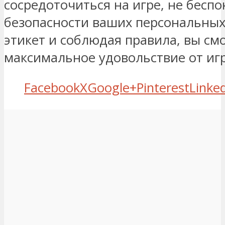
сосредоточиться на игре, не беспо
безопасности ваших персональны
этикет и соблюдая правила, вы см
максимальное удовольствие от игр
Facebook
X
Google+
Pinterest
Linke