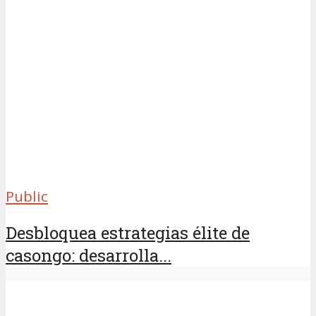
Public
Desbloquea estrategias élite de
casongo: desarrolla...