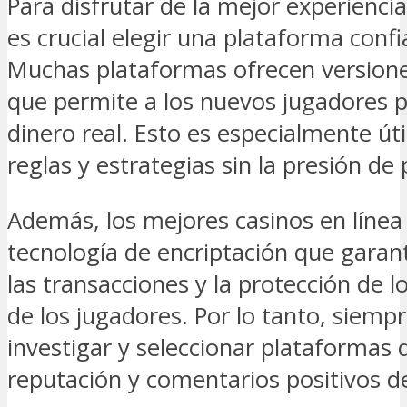
Para disfrutar de la mejor experiencia
es crucial elegir una plataforma confi
Muchas plataformas ofrecen versione
que permite a los nuevos jugadores pr
dinero real. Esto es especialmente úti
reglas y estrategias sin la presión de 
Además, los mejores casinos en línea
tecnología de encriptación que garant
las transacciones y la protección de 
de los jugadores. Por lo tanto, siem
investigar y seleccionar plataformas
reputación y comentarios positivos de