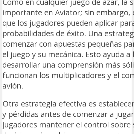
Como en cualquier juego de azar, la 
importante en Aviator; sin embargo, 
que los jugadores pueden aplicar par
probabilidades de éxito. Una estrate
comenzar con apuestas pequeñas para
el juego y su mecánica. Esto ayuda a 
desarrollar una comprensión más sól
funcionan los multiplicadores y el c
avión.
Otra estrategia efectiva es establece
y pérdidas antes de comenzar a jugar
jugadores mantener el control sobre s