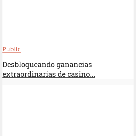
Public
Desbloqueando ganancias
extraordinarias de casino...