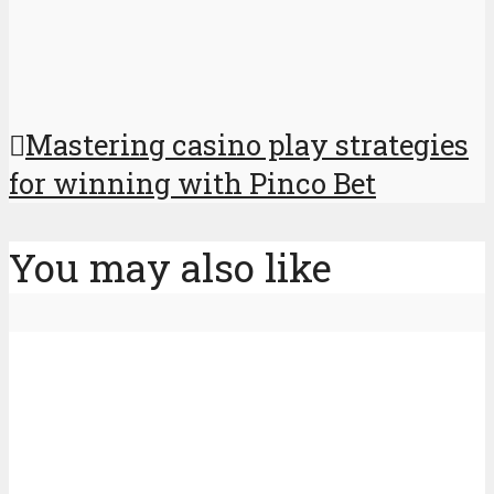
Mastering casino play strategies
for winning with Pinco Bet
You may also like