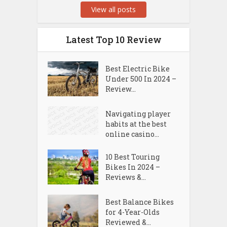
View all posts
Latest Top 10 Review
Best Electric Bike
Under 500 In 2024 –
Review...
Navigating player
habits at the best
online casino...
10 Best Touring
Bikes In 2024 –
Reviews &...
Best Balance Bikes
for 4-Year-Olds
Reviewed &...