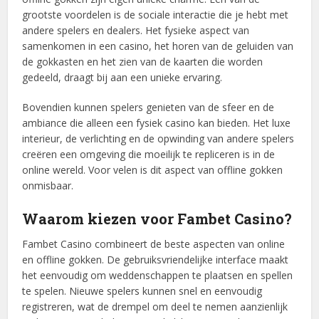
grootste voordelen is de sociale interactie die je hebt met
andere spelers en dealers. Het fysieke aspect van
samenkomen in een casino, het horen van de geluiden van
de gokkasten en het zien van de kaarten die worden
gedeeld, draagt bij aan een unieke ervaring.
Bovendien kunnen spelers genieten van de sfeer en de
ambiance die alleen een fysiek casino kan bieden. Het luxe
interieur, de verlichting en de opwinding van andere spelers
creëren een omgeving die moeilijk te repliceren is in de
online wereld. Voor velen is dit aspect van offline gokken
onmisbaar.
Waarom kiezen voor Fambet Casino?
Fambet Casino combineert de beste aspecten van online
en offline gokken. De gebruiksvriendelijke interface maakt
het eenvoudig om weddenschappen te plaatsen en spellen
te spelen. Nieuwe spelers kunnen snel en eenvoudig
registreren, wat de drempel om deel te nemen aanzienlijk