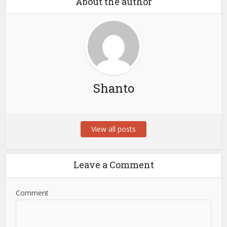
About the author
Shanto
View all posts
Leave a Comment
Comment