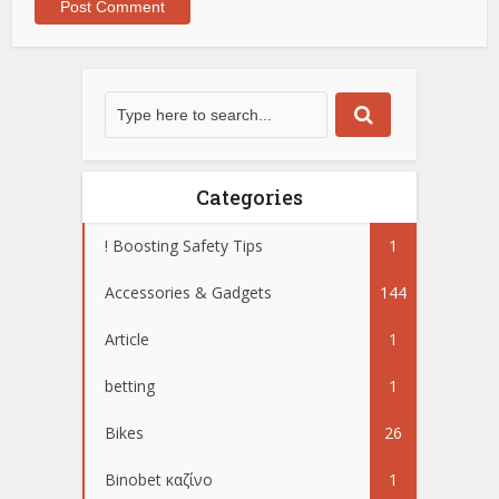
Categories
! Boosting Safety Tips
1
Accessories & Gadgets
144
Article
1
betting
1
Bikes
26
Binobet καζίνο
1