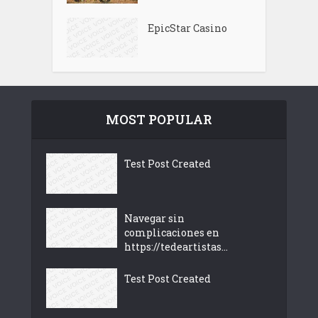
EpicStar Casino
MOST POPULAR
Test Post Created
Navegar sin
complicaciones en
https://tedeartistas...
Test Post Created