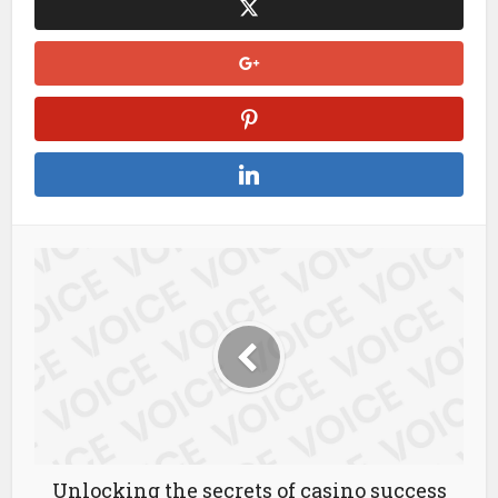
Unlocking the secrets of casino success