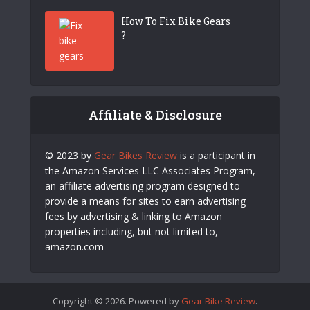
How To Fix Bike Gears
?
Affiliate & Disclosure
© 2023 by
Gear Bikes Review
is a participant in
the Amazon Services LLC Associates Program,
an affiliate advertising program designed to
provide a means for sites to earn advertising
fees by advertising & linking to Amazon
properties including, but not limited to,
amazon.com
Copyright © 2026. Powered by
Gear Bike Review
.