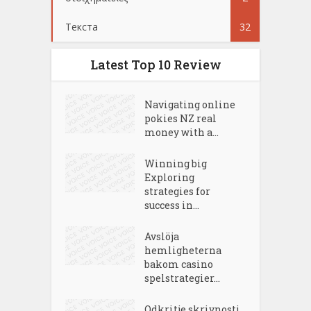
Текста
32
Latest Top 10 Review
Navigating online
pokies NZ real
money with a...
Winning big
Exploring
strategies for
success in...
Avslöja
hemligheterna
bakom casino
spelstrategier...
Odkritje skrivnosti