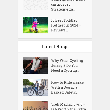
casino iger
Strategije za...
10 Best Toddler
Helmet In 2024 –
Reviews...
Latest Blogs
Why Wear Cycling
Jersey & Do You
Need a Cycling...
How to Ride a Bike
With a Dog in a
Basket: Safety...
Trek Marlin 5 vs 6 –
Is 6 Worth the Extra