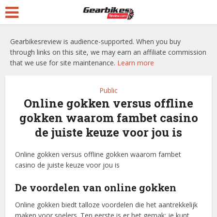
Gearbikesreview is audience-supported. When you buy
through links on this site, we may earn an affiliate commission
that we use for site maintenance.
Learn more
Public
Online gokken versus offline
gokken waarom fambet casino
de juiste keuze voor jou is
Online gokken versus offline gokken waarom fambet
casino de juiste keuze voor jou is
De voordelen van online gokken
Online gokken biedt talloze voordelen die het aantrekkelijk
maken voor spelers. Ten eerste is er het gemak; je kunt