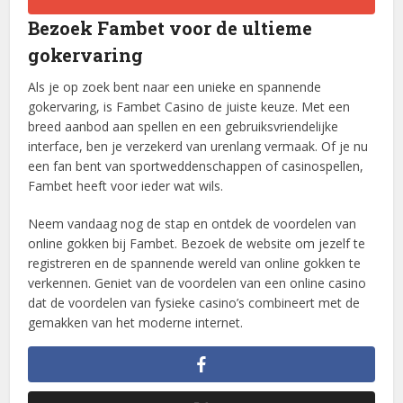
Bezoek Fambet voor de ultieme
gokervaring
Als je op zoek bent naar een unieke en spannende
gokervaring, is Fambet Casino de juiste keuze. Met een
breed aanbod aan spellen en een gebruiksvriendelijke
interface, ben je verzekerd van urenlang vermaak. Of je nu
een fan bent van sportweddenschappen of casinospellen,
Fambet heeft voor ieder wat wils.
Neem vandaag nog de stap en ontdek de voordelen van
online gokken bij Fambet. Bezoek de website om jezelf te
registreren en de spannende wereld van online gokken te
verkennen. Geniet van de voordelen van een online casino
dat de voordelen van fysieke casino’s combineert met de
gemakken van het moderne internet.