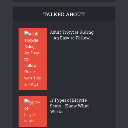
TALKED ABOUT
Adult Tricycle Riding
– An Easy-to-Follow...
11 Types of Bicycle
Seats – Know What
Works...