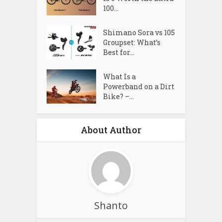
100...
Shimano Sora vs 105
Groupset: What’s
Best for...
What Is a
Powerband on a Dirt
Bike? –...
About Author
Shanto