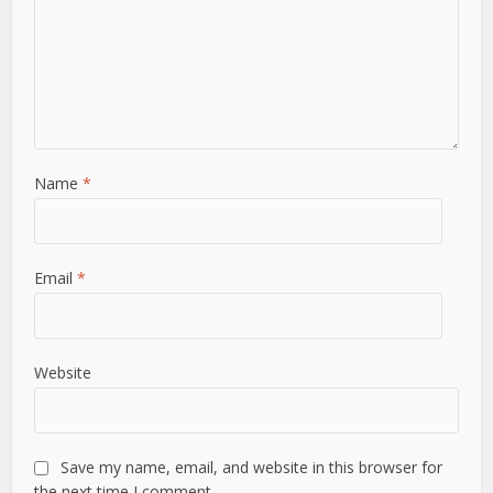
Name
*
Email
*
Website
Save my name, email, and website in this browser for
the next time I comment.