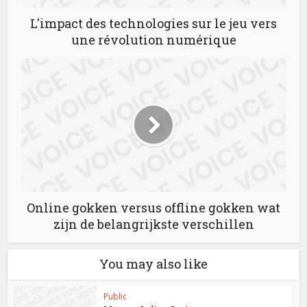
L'impact des technologies sur le jeu vers
une révolution numérique
Online gokken versus offline gokken wat
zijn de belangrijkste verschillen
You may also like
Public