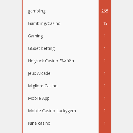
gambling
265
Gambling/Casino
45
Gaming
1
GGbet betting
1
Holyluck Casino Ελλάδα
1
Jeux Arcade
1
Migliore Casino
1
Mobile App
1
Mobile Casino Luckygem
1
Nine casino
1