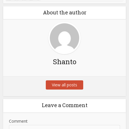
About the author
Shanto
View all posts
Leave a Comment
Comment