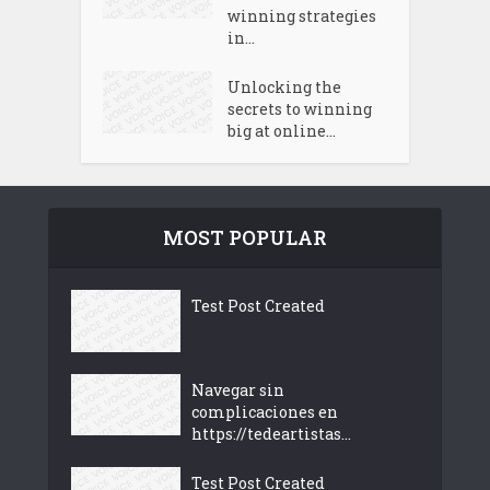
winning strategies
in...
Unlocking the
secrets to winning
big at online...
MOST POPULAR
Test Post Created
Navegar sin
complicaciones en
https://tedeartistas...
Test Post Created