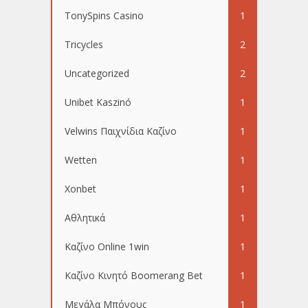
TonySpins Casino
1
Tricycles
2
Uncategorized
2
Unibet Kaszinó
1
Velwins Παιχνίδια Καζίνο
1
Wetten
1
Xonbet
1
Αθλητικά
1
Καζίνο Online 1win
1
Καζίνο Κινητό Boomerang Bet
1
Μεγάλα Μπόνους
1