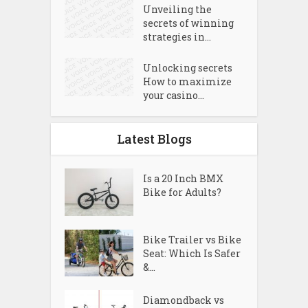
Unveiling the
secrets of winning
strategies in...
Unlocking secrets
How to maximize
your casino...
Latest Blogs
Is a 20 Inch BMX
Bike for Adults?
Bike Trailer vs Bike
Seat: Which Is Safer
&...
Diamondback vs