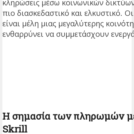
κληρώσεις μέσω κοινωνικών δικτύων
πιο διασκεδαστικό και ελκυστικό. Οι
είναι μέλη μιας μεγαλύτερης κοινότη
ενθαρρύνει να συμμετάσχουν ενεργά
Η σημασία των πληρωμών με 
Skrill