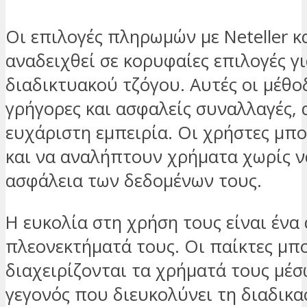
Οι επιλογές πληρωμών με Neteller και
αναδειχθεί σε κορυφαίες επιλογές γι
διαδικτυακού τζόγου. Αυτές οι μέθ
γρήγορες και ασφαλείς συναλλαγές, 
ευχάριστη εμπειρία. Οι χρήστες μπ
και να αναλήπτουν χρήματα χωρίς ν
ασφάλεια των δεδομένων τους.
Η ευκολία στη χρήση τους είναι ένα
πλεονεκτήματά τους. Οι παίκτες μπ
διαχειρίζονται τα χρήματά τους μέ
γεγονός που διευκολύνει τη διαδικα