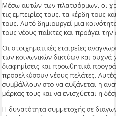
Μέσω αυτών των πλατφόρμων, οι χρ
τις εμπειρίες τους, τα κέρδη τους κα
τους. Αυτό δημιουργεί μια κοινότητ
τους νέους παίκτες και προάγει την
Οι στοιχηματικές εταιρείες αναγνωρ
των κοινωνικών δικτύων και συχνά
διαφημίσεις και προωθητικά προγρά
προσελκύσουν νέους πελάτες. Αυτές
συμβάλλουν στο να αυξάνεται η ανα
μάρκας τους και να ενισχύεται η δέ
Η δυνατότητα συμμετοχής σε διαγων