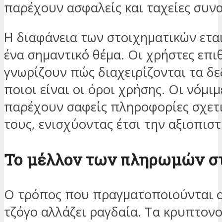
παρέχουν ασφαλείς και ταχείες συνα
Η διαφάνεια των στοιχηματικών εται
ένα σημαντικό θέμα. Οι χρήστες επ
γνωρίζουν πώς διαχειρίζονται τα δε
ποιοι είναι οι όροι χρήσης. Οι νόμι
παρέχουν σαφείς πληροφορίες σχετικ
τους, ενισχύοντας έτσι την αξιοπιστ
Το μέλλον των πληρωμών στ
Ο τρόπος που πραγματοποιούνται ο
τζόγο αλλάζει ραγδαία. Τα κρυπτον