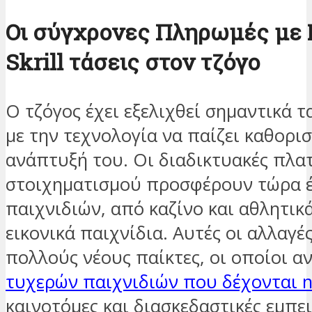
Οι σύγχρονες Πληρωμές με N
Skrill τάσεις στον τζόγο
Ο τζόγος έχει εξελιχθεί σημαντικά τ
με την τεχνολογία να παίζει καθορι
ανάπτυξή του. Οι διαδικτυακές πλα
στοιχηματισμού προσφέρουν τώρα 
παιχνιδιών, από καζίνο και αθλητικ
εικονικά παιχνίδια. Αυτές οι αλλαγ
πολλούς νέους παίκτες, οι οποίοι 
τυχερών παιχνιδιών που δέχονται ne
καινοτόμες και διασκεδαστικές εμπει