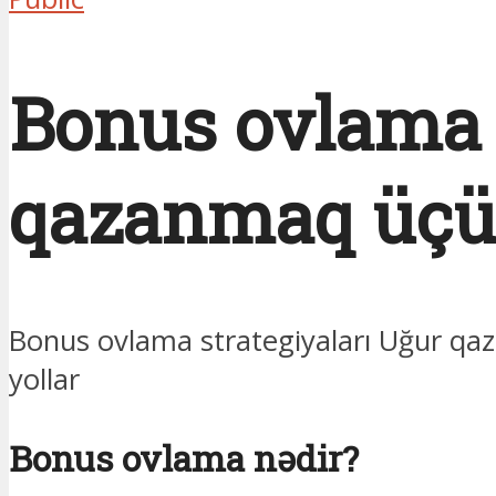
Bonus ovlama 
qazanmaq üçün
Bonus ovlama strategiyaları Uğur qa
yollar
Bonus ovlama nədir?