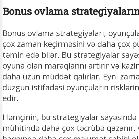
Bonus ovlama strategiyalarını
Bonus ovlama strategiyaları, oyunçul
çox zaman keçirməsini və daha çox p
təmin edə bilər. Bu strategiyalar sayəs
oyuna olan maraqlarını artırır və kaz
daha uzun müddət qalırlar. Eyni zam
düzgün istifadəsi oyunçuların risklər
edir.
Həmçinin, bu strategiyalar sayəsində
mühitində daha çox təcrübə qazanır.
haqqında daha çox məlumat sahibi o