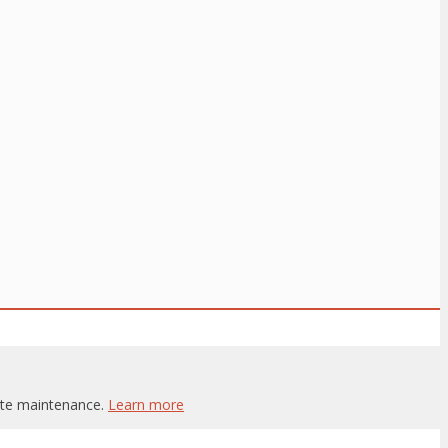
site maintenance.
Learn more