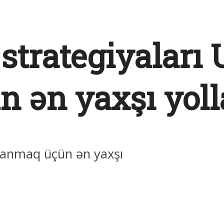
strategiyaları 
 ən yaxşı yoll
zanmaq üçün ən yaxşı