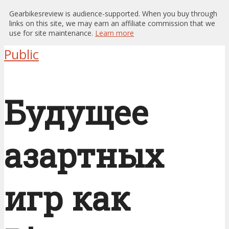
Gearbikesreview is audience-supported. When you buy through
links on this site, we may earn an affiliate commission that we
use for site maintenance.
Learn more
Public
Будущее
азартных
игр как