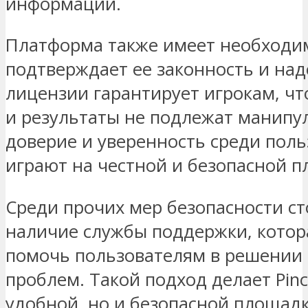
информации.
Платформа также имеет необходи
подтверждает ее законность и на
лицензии гарантирует игрокам, чт
и результаты не подлежат манипул
доверие и уверенность среди поль
играют на честной и безопасной п
Среди прочих мер безопасности ст
наличие службы поддержки, котора
помочь пользователям в решении
проблем. Такой подход делает Pinc
удобной, но и безопасной площад