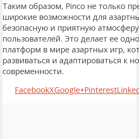
Таким образом, Pinco не только п
широкие возможности для азартных
безопасную и приятную атмосферу
пользователей. Это делает ее одн
платформ в мире азартных игр, ко
развиваться и адаптироваться к 
современности.
Facebook
X
Google+
Pinterest
Linke