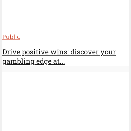
Public
Drive positive wins: discover your
gambling edge at...