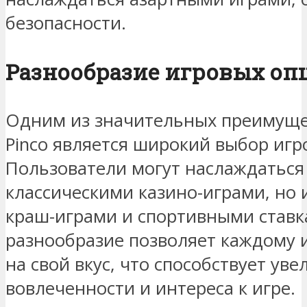
безопасности.
Разнообразие игровых опц
Одним из значительных преимущ
Pinco является широкий выбор игр
Пользователи могут наслаждаться
классическими казино-играми, но
краш-играми и спортивными ставк
разнообразие позволяет каждому и
на свой вкус, что способствует ув
вовлеченности и интереса к игре.