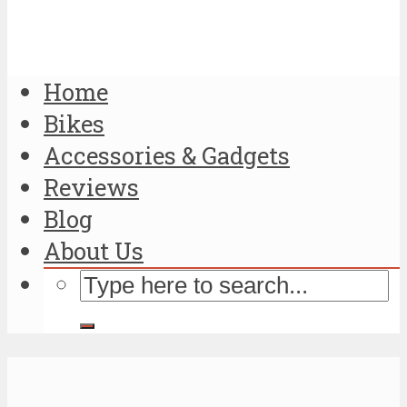
Home
Bikes
Accessories & Gadgets
Reviews
Blog
About Us