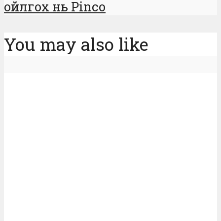
ойлгох нь Pinco
You may also like