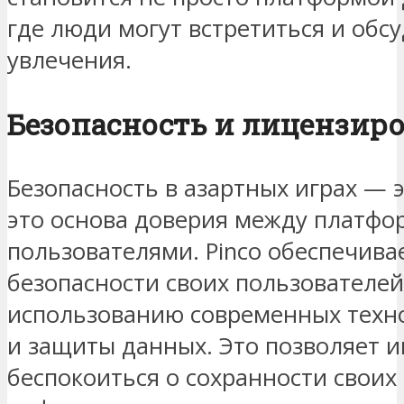
где люди могут встретиться и обс
увлечения.
Безопасность и лицензир
Безопасность в азартных играх — э
это основа доверия между платфо
пользователями. Pinco обеспечива
безопасности своих пользователей
использованию современных техн
и защиты данных. Это позволяет и
беспокоиться о сохранности своих