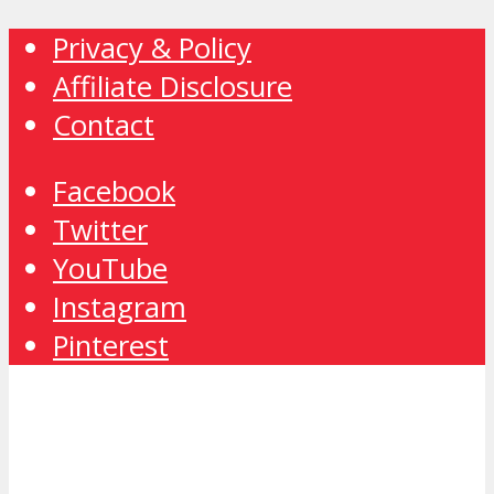
Privacy & Policy
Affiliate Disclosure
Contact
Facebook
Twitter
YouTube
Instagram
Pinterest