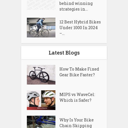
behind winning
strategies in...
12 Best Hybrid Bikes
Under 1000 In 2024
–...
Latest Blogs
How To Make Fixed
Gear Bike Faster?
MIPS vs WaveCel:
Which is Safer?
Why Is Your Bike
Chain Skipping