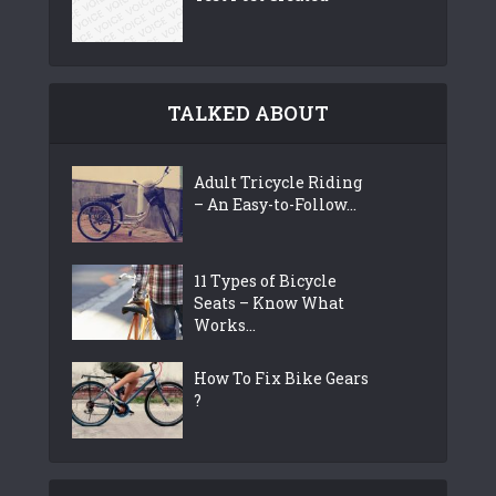
TALKED ABOUT
Adult Tricycle Riding
– An Easy-to-Follow...
11 Types of Bicycle
Seats – Know What
Works...
How To Fix Bike Gears
?