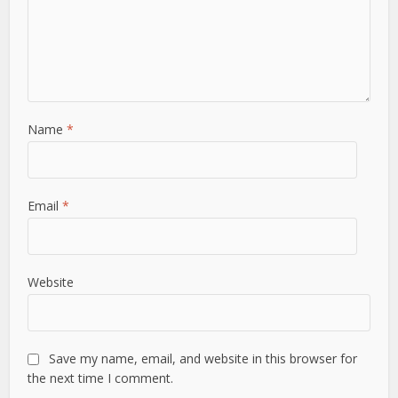
Name
*
Email
*
Website
Save my name, email, and website in this browser for
the next time I comment.