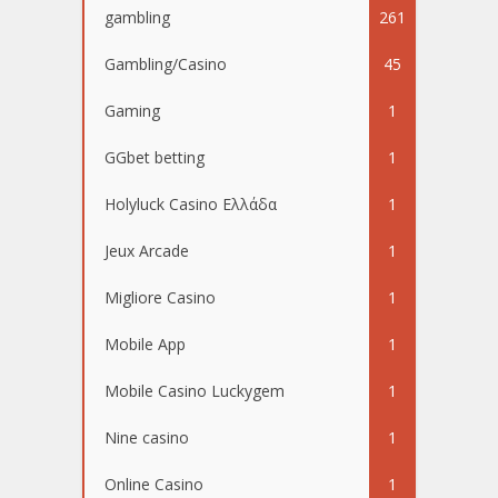
gambling
261
Gambling/Casino
45
Gaming
1
GGbet betting
1
Holyluck Casino Ελλάδα
1
Jeux Arcade
1
Migliore Casino
1
Mobile App
1
Mobile Casino Luckygem
1
Nine casino
1
Online Casino
1