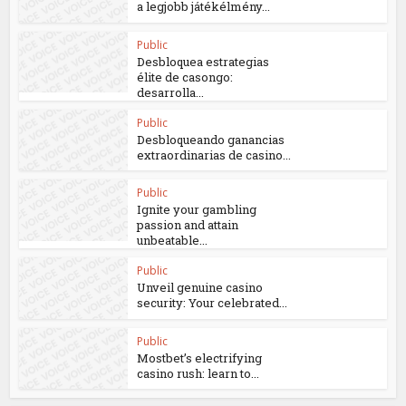
a legjobb játékélmény...
Public
Desbloquea estrategias
élite de casongo:
desarrolla...
Public
Desbloqueando ganancias
extraordinarias de casino...
Public
Ignite your gambling
passion and attain
unbeatable...
Public
Unveil genuine casino
security: Your celebrated...
Public
Mostbet’s electrifying
casino rush: learn to...