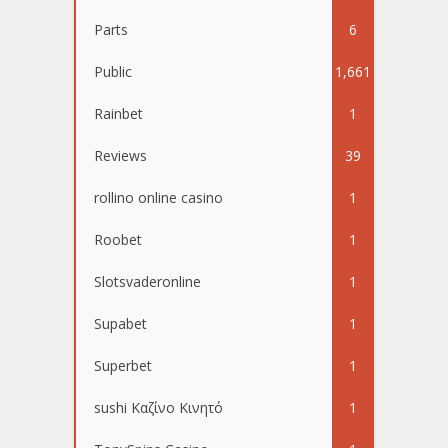
Parts
6
Public
1,661
Rainbet
1
Reviews
39
rollino online casino
1
Roobet
1
Slotsvaderonline
1
Supabet
1
Superbet
1
sushi Καζίνο Κινητό
1