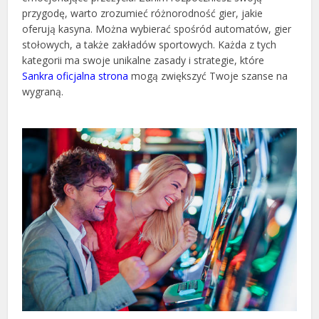
przygodę, warto zrozumieć różnorodność gier, jakie
oferują kasyna. Można wybierać spośród automatów, gier
stołowych, a także zakładów sportowych. Każda z tych
kategorii ma swoje unikalne zasady i strategie, które
Sankra oficjalna strona
mogą zwiększyć Twoje szanse na
wygraną.