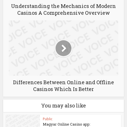
Understanding the Mechanics of Modern
Casinos A Comprehensive Overview
Differences Between Online and Offline
Casinos Which Is Better
You may also like
Public
Magyar Online Casino app: