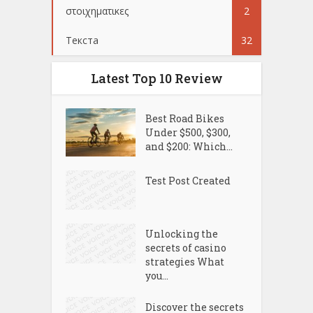
στοιχηματικες
2
Текста
32
Latest Top 10 Review
Best Road Bikes
Under $500, $300,
and $200: Which...
Test Post Created
Unlocking the
secrets of casino
strategies What
you...
Discover the secrets