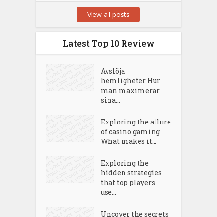
View all posts
Latest Top 10 Review
Avslöja
hemligheter Hur
man maximerar
sina...
Exploring the allure
of casino gaming
What makes it...
Exploring the
hidden strategies
that top players
use...
Uncover the secrets