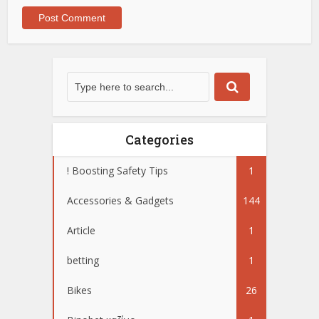
Categories
! Boosting Safety Tips
1
Accessories & Gadgets
144
Article
1
betting
1
Bikes
26