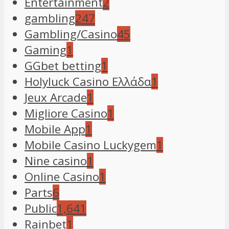
Entertainment
2
gambling
247
Gambling/Casino
45
Gaming
1
GGbet betting
1
Holyluck Casino Ελλάδα
1
Jeux Arcade
1
Migliore Casino
1
Mobile App
1
Mobile Casino Luckygem
1
Nine casino
1
Online Casino
1
Parts
6
Public
1,641
Rainbet
1