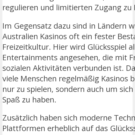
regulieren und limitierten Zugang zu 
Im Gegensatz dazu sind in Ländern w
Australien Kasinos oft ein fester Best
Freizeitkultur. Hier wird Glücksspiel 
Entertainments angesehen, die mit F
sozialen Aktivitäten verbunden ist. D
viele Menschen regelmäßig Kasinos 
nur zu spielen, sondern auch um sic
Spaß zu haben.
Zusätzlich haben sich moderne Techn
Plattformen erheblich auf das Glücks