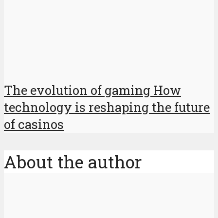
The evolution of gaming How
technology is reshaping the future
of casinos
About the author