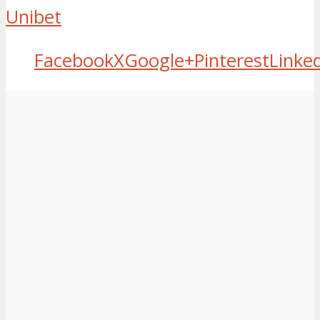
Unibet
Facebook
X
Google+
Pinterest
Linke