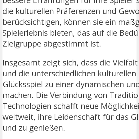
bessere Erfahrungen für ihre Spieler 
die kulturellen Präferenzen und Gew
berücksichtigen, können sie ein maß
Spielerlebnis bieten, das auf die Bedü
Zielgruppe abgestimmt ist.
Insgesamt zeigt sich, dass die Vielfal
und die unterschiedlichen kulturellen 
Glücksspiel zu einer dynamischen un
machen. Die Verbindung von Traditi
Technologien schafft neue Möglichkei
weltweit, ihre Leidenschaft für das G
und zu genießen.