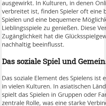
ausgewirkt. In Kulturen, in denen Onl
verbreitet ist, finden Spieler oft eine
Spielen und eine bequemere Möglichke
Lieblingsspiele zu genießen. Diese Ve
Zugänglichkeit hat die Glücksspielg
nachhaltig beeinflusst.
Das soziale Spiel und Gemein
Das soziale Element des Spielens ist 
in vielen Kulturen. In asiatischen Län
spielt das Spielen in Gruppen oder Fa
zentrale Rolle, was eine starke Verb