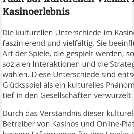
Kasinoerlebnis
Die kulturellen Unterschiede im Kasin
faszinierend und vielfältig. Sie beeinf
Art der Spiele, die gespielt werden, 
sozialen Interaktionen und die Strateg
wählen. Diese Unterschiede sind ent
Glücksspiel als ein kulturelles Phäno
tief in den Gesellschaften verwurzelt i
Durch das Verständnis dieser kulture
Betreiber von Kasinos und Online-Pl