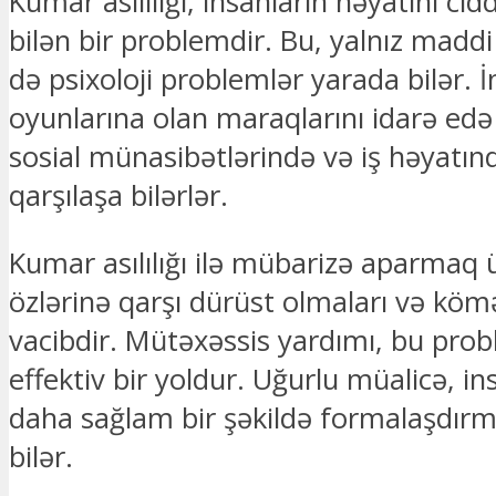
Kumar asılılığı, insanların həyatını cid
bilən bir problemdir. Bu, yalnız maddi 
də psixoloji problemlər yarada bilər. 
oyunlarına olan maraqlarını idarə edə
sosial münasibətlərində və iş həyatınd
qarşılaşa bilərlər.
Kumar asılılığı ilə mübarizə aparmaq 
özlərinə qarşı dürüst olmaları və köm
vacibdir. Mütəxəssis yardımı, bu pr
effektiv bir yoldur. Uğurlu müalicə, in
daha sağlam bir şəkildə formalaşdır
bilər.