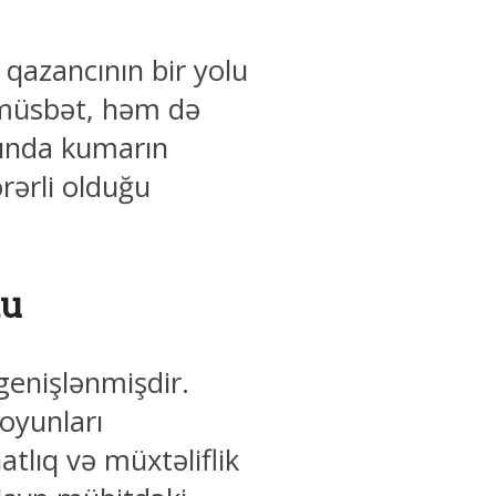
 qazancının bir yolu
 müsbət, həm də
asında kumarın
rərli olduğu
lu
enişlənmişdir.
 oyunları
tlıq və müxtəliflik