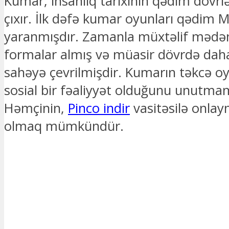
Kumar, insanlıq tarixinin qədim dövrl
çıxır. İlk dəfə kumar oyunları qədim M
yaranmışdır. Zamanla müxtəlif mədəni
formalar almış və müasir dövrdə dah
sahəyə çevrilmişdir. Kumarın təkcə o
sosial bir fəaliyyət olduğunu unutma
Həmçinin,
Pinco indir
vasitəsilə onlay
olmaq mümkündür.