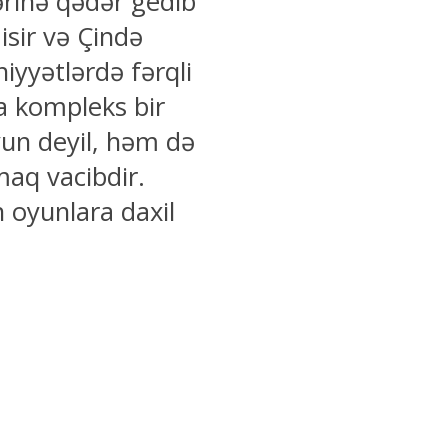
ərinə qədər gedib
isir və Çində
yyətlərdə fərqli
a kompleks bir
yun deyil, həm də
maq vacibdir.
n oyunlara daxil