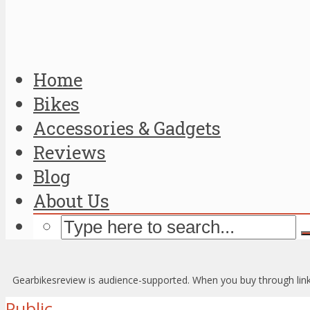
Home
Bikes
Accessories & Gadgets
Reviews
Blog
About Us
Gearbikesreview is audience-supported. When you buy through link
Public